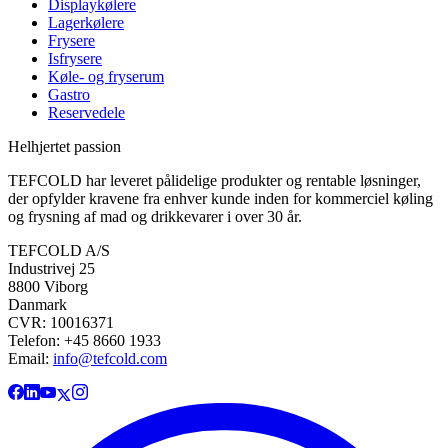
Displaykølere
Lagerkølere
Frysere
Isfrysere
Køle- og fryserum
Gastro
Reservedele
Helhjertet passion
TEFCOLD har leveret pålidelige produkter og rentable løsninger,
der opfylder kravene fra enhver kunde inden for kommerciel køling
og frysning af mad og drikkevarer i over 30 år.
TEFCOLD A/S
Industrivej 25
8800 Viborg
Danmark
CVR: 10016371
Telefon: +45 8660 1933
Email:
info@tefcold.com