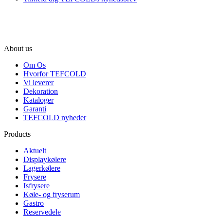
About us
Om Os
Hvorfor TEFCOLD
Vi leverer
Dekoration
Kataloger
Garanti
TEFCOLD nyheder
Products
Aktuelt
Displaykølere
Lagerkølere
Frysere
Isfrysere
Køle- og fryserum
Gastro
Reservedele