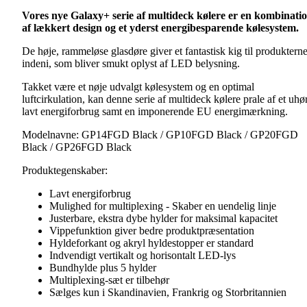
Vores nye Galaxy+ serie af multideck kølere er en kombinati
af lækkert design og et yderst energibesparende kølesystem.
De høje, rammeløse glasdøre giver et fantastisk kig til produktern
indeni, som bliver smukt oplyst af LED belysning.
Takket være et nøje udvalgt kølesystem og en optimal
luftcirkulation, kan denne serie af multideck kølere prale af et uhør
lavt energiforbrug samt en imponerende EU energimærkning.
Modelnavne: GP14FGD Black / GP10FGD Black / GP20FGD
Black / GP26FGD Black
Produktegenskaber:
Lavt energiforbrug
Mulighed for multiplexing - Skaber en uendelig linje
Justerbare, ekstra dybe hylder for maksimal kapacitet
Vippefunktion giver bedre produktpræsentation
Hyldeforkant og akryl hyldestopper er standard
Indvendigt vertikalt og horisontalt LED-lys
Bundhylde plus 5 hylder
Multiplexing-sæt er tilbehør
Sælges kun i Skandinavien, Frankrig og Storbritannien