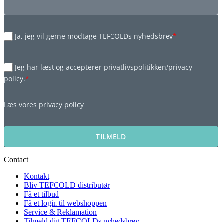
Ja, jeg vil gerne modtage TEFCOLDs nyhedsbrev
*
Jeg har læst og accepterer privatlivspolitikken/privacy
policy.
*
Læs vores
privacy policy
TILMELD
Contact
Kontakt
Bliv TEFCOLD distributør
Få et tilbud
Få et login til webshoppen
Service & Reklamation
Tilmeld dig TEFCOLDs nyhedsbrev