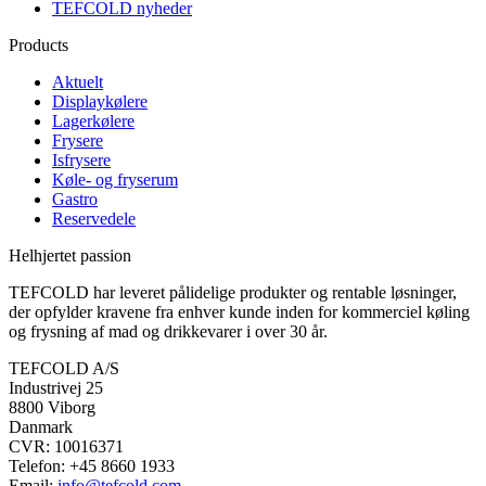
TEFCOLD nyheder
Products
Aktuelt
Displaykølere
Lagerkølere
Frysere
Isfrysere
Køle- og fryserum
Gastro
Reservedele
Helhjertet passion
TEFCOLD har leveret pålidelige produkter og rentable løsninger,
der opfylder kravene fra enhver kunde inden for kommerciel køling
og frysning af mad og drikkevarer i over 30 år.
TEFCOLD A/S
Industrivej 25
8800 Viborg
Danmark
CVR: 10016371
Telefon: +45 8660 1933
Email:
info@tefcold.com