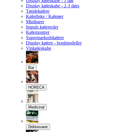
Display køleskabe - 1 dør
Display køleskabe - 2-3 dørs
Tøndekølere
Kølediske / Køleøer
Minibarer
Impuls kølereoler
Kølemontrer
Supermarkedskølere
Display kølere - bordmodeller
Vinkøleskabe
Bar
HORECA
Medicinal
Drikkevarer