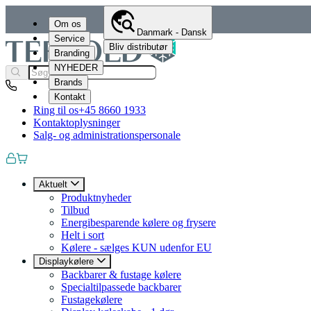
Om os
Danmark - Dansk
Service
Bliv distributør
Branding
NYHEDER
Brands
Kontakt
Ring til os
+45 8660 1933
Kontaktoplysninger
Salg- og administrationspersonale
Aktuelt
Produktnyheder
Tilbud
Energibesparende kølere og frysere
Helt i sort
Kølere - sælges KUN udenfor EU
Displaykølere
Backbarer & fustage kølere
Specialtilpassede backbarer
Fustagekølere