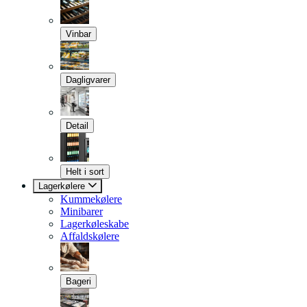
Vinbar
Dagligvarer
Detail
Helt i sort
Lagerkølere
Kummekølere
Minibarer
Lagerkøleskabe
Affaldskølere
Bageri