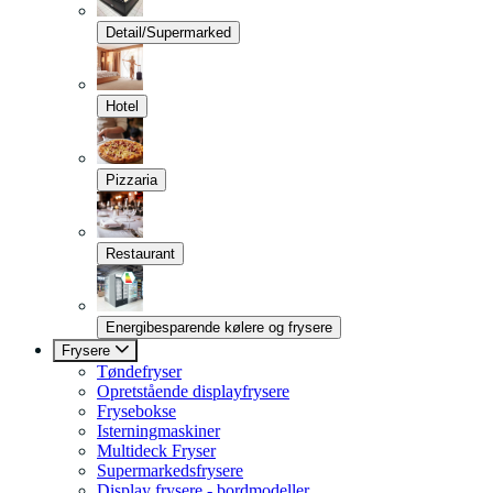
Detail/Supermarked
Hotel
Pizzaria
Restaurant
Energibesparende kølere og frysere
Frysere
Tøndefryser
Opretstående displayfrysere
Frysebokse
Isterningmaskiner
Multideck Fryser
Supermarkedsfrysere
Display frysere - bordmodeller