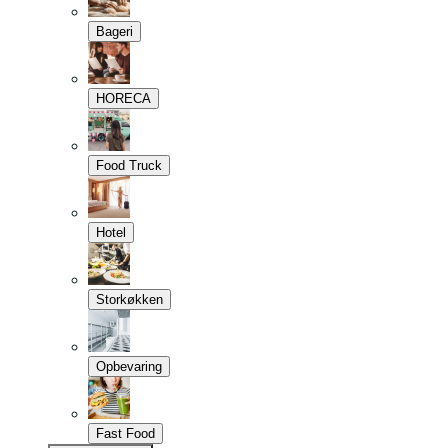
Bageri
HORECA
Food Truck
Hotel
Storkøkken
Opbevaring
Fast Food