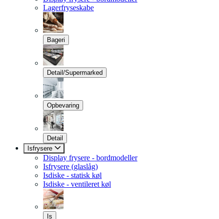
Lagerfryseskabe
Bageri
Detail/Supermarked
Opbevaring
Detail
Isfrysere
Display frysere - bordmodeller
Isfrysere (glaslåg)
Isdiske - statisk køl
Isdiske - ventileret køl
Is