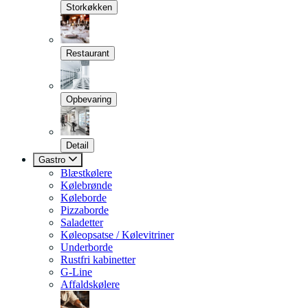
Storkøkken
Restaurant
Opbevaring
Detail
Gastro
Blæstkølere
Kølebrønde
Køleborde
Pizzaborde
Saladetter
Køleopsatse / Kølevitriner
Underborde
Rustfri kabinetter
G-Line
Affaldskølere