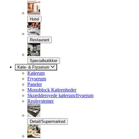
Hotel
Restaurant
Specialbutikker
Køle- & Fryserum
Kølerum
Fryserum
Paneler
Monoblock Køleenheder
Skræddersyede kølerum/fryserum
Reolsystemer
Detail/Supermarked