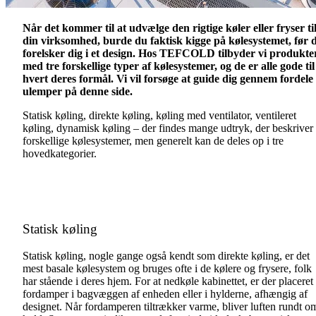
Når det kommer til at udvælge den rigtige køler eller fryser ti
din virksomhed, burde du faktisk kigge på kølesystemet, før 
forelsker dig i et design. Hos TEFCOLD tilbyder vi produkte
med tre forskellige typer af kølesystemer, og de er alle gode til
hvert deres formål. Vi vil forsøge at guide dig gennem fordele
ulemper på denne side.
Statisk køling, direkte køling, køling med ventilator, ventileret
køling, dynamisk køling – der findes mange udtryk, der beskriver
forskellige kølesystemer, men generelt kan de deles op i tre
hovedkategorier.
Statisk køling
Statisk køling, nogle gange også kendt som direkte køling, er det
mest basale kølesystem og bruges ofte i de kølere og frysere, folk
har stående i deres hjem. For at nedkøle kabinettet, er der placeret
fordamper i bagvæggen af enheden eller i hylderne, afhængig af
designet. Når fordamperen tiltrækker varme, bliver luften rundt o