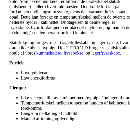
kold. Som navnet indikerer, er luften inde i køleskabet statisk
(stilstående) – eller i hvert fald næsten. Den kolde luft tæt på
fordamperen vil langsomt synke, mens den varmere luft vil søge
opad. Dette kan forsage en temperaturforskel mellem de øverste o
nederste hylder i kabinettet. Undtagelsen til denne regel er
fryseskabe, hvor fordamperen er placeret i hylderne, og man på d
måde undgår en temperaturforskel i kabinettet.
Statisk køling bruges oftest i lagerkøleskabe og lagerfrysere, hvor
døren ikke åbnes hyppigt. Hos TEFCOLD bruger vi statisk køling
nogle af vores
kummekølere
,
frysebokse
, og
lagerfryseskabe
.
Fordele
Lavt lydniveau
Lavt energiforbrug
Ulemper
Ikke velegnet til travle miljøer med hyppige åbninger af dø
Temperaturforskel mellem toppen og bunden af kabinettet 
forekomme
Langsom nedkøling af indhold
Manuel afrimning nødvendigt