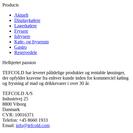
Products
Aktuelt
Displaykølere
Lagerkølere
Frysere
Isfrysere
Køle- og fryserum
Gastro
Reservedele
Helhjertet passion
TEFCOLD har leveret pålidelige produkter og rentable løsninger,
der opfylder kravene fra enhver kunde inden for kommerciel køling
og frysning af mad og drikkevarer i over 30 år.
TEFCOLD A/S
Industrivej 25
8800 Viborg
Danmark
CVR: 10016371
Telefon: +45 8660 1933
Email:
info@tefcold.com