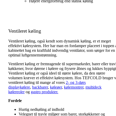
Højere energiforbrug end statisk køling
Ventileret køling
Ventileret køling, også kendt som dynamisk køling, er et meget
effektivt kølesystem. Her har man en fordamper placeret i toppen 
kabinettet bag en kraftfuld indvendig ventilator, som sørger for en
optimal luftgennemstrømning.
Ventileret køling er fremragende til supermarkeder, barer eller trav
køkkener, hvor dørene i kølere og frysere åbnes og lukkes hyppigt
Ventileret køling er også ideel til større kølere, da den større
volumen kræver et effektivt kølesystem. Hos TEFCOLD bruger v
ventileret køling til mange af vores
2- og 3-dørs
displaykølere
,
backbarer
,
køleøer
,
kølemontrer
,
multideck
kølereoler
og
gastro produkter.
Fordele
Hurtig nedkøling af indhold
Velegnet til travle miljøer som barer, storkøkkener og