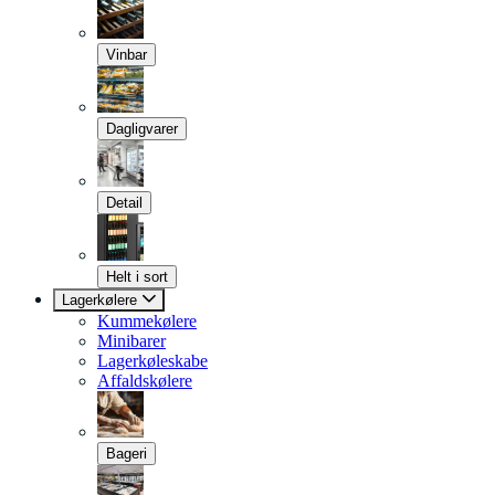
Vinbar
Dagligvarer
Detail
Helt i sort
Lagerkølere
Kummekølere
Minibarer
Lagerkøleskabe
Affaldskølere
Bageri