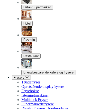
Detail/Supermarked
Hotel
Pizzaria
Restaurant
Energibesparende kølere og frysere
Frysere
Tøndefryser
Opretstående displayfrysere
Frysebokse
Isterningmaskiner
Multideck Fryser
Supermarkedsfrysere
Display frysere - bordmodeller