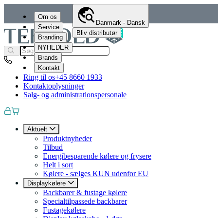
Om os
Danmark - Dansk
Service
Bliv distributør
Branding
NYHEDER
Brands
Kontakt
Ring til os
+45 8660 1933
Kontaktoplysninger
Salg- og administrationspersonale
Aktuelt
Produktnyheder
Tilbud
Energibesparende kølere og frysere
Helt i sort
Kølere - sælges KUN udenfor EU
Displaykølere
Backbarer & fustage kølere
Specialtilpassede backbarer
Fustagekølere