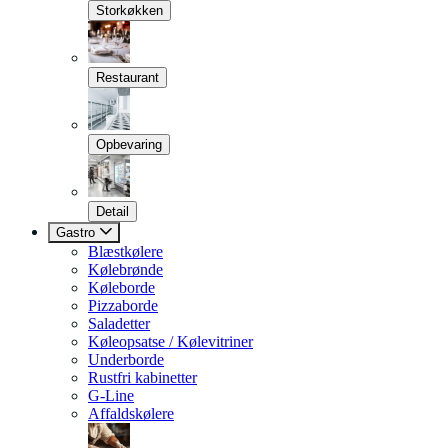
Storkøkken
Restaurant
Opbevaring
Detail
Gastro
Blæstkølere
Kølebrønde
Køleborde
Pizzaborde
Saladetter
Køleopsatse / Kølevitriner
Underborde
Rustfri kabinetter
G-Line
Affaldskølere