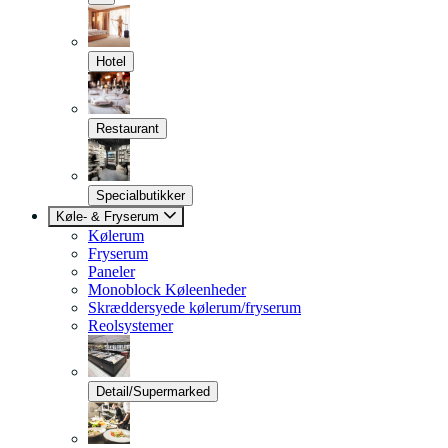
Hotel
Restaurant
Specialbutikker
Køle- & Fryserum
Kølerum
Fryserum
Paneler
Monoblock Køleenheder
Skræddersyede kølerum/fryserum
Reolsystemer
Detail/Supermarked