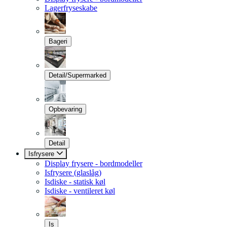
Lagerfryseskabe
Bageri
Detail/Supermarked
Opbevaring
Detail
Isfrysere
Display frysere - bordmodeller
Isfrysere (glaslåg)
Isdiske - statisk køl
Isdiske - ventileret køl
Is