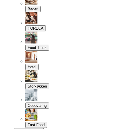
Bageri
HORECA
Food Truck
Hotel
Storkøkken
Opbevaring
Fast Food