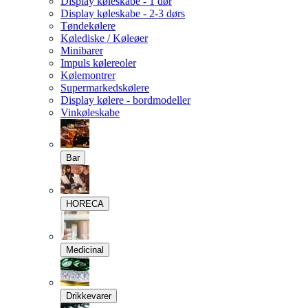
Display køleskabe - 1 dør
Display køleskabe - 2-3 dørs
Tøndekølere
Kølediske / Køleøer
Minibarer
Impuls kølereoler
Kølemontrer
Supermarkedskølere
Display kølere - bordmodeller
Vinkøleskabe
Bar
HORECA
Medicinal
Drikkevarer