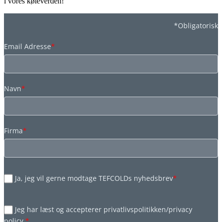
i vores køleverden!
*Obligatorisk
Email Adresse
*
Navn
*
Firma
*
Ja, jeg vil gerne modtage TEFCOLDs nyhedsbrev
*
Jeg har læst og accepterer privatlivspolitikken/privacy
policy.
*