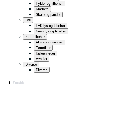
Hylder og tilbehør
Klæbere
Skåle og pander
Lys
LED lys og tilbehør
Neon lys og tilbehør
Køle tilbehør
Absorptionsenhed
Tørrefilter
Køleenheder
Ventiler
Diverse
Diverse
Forside