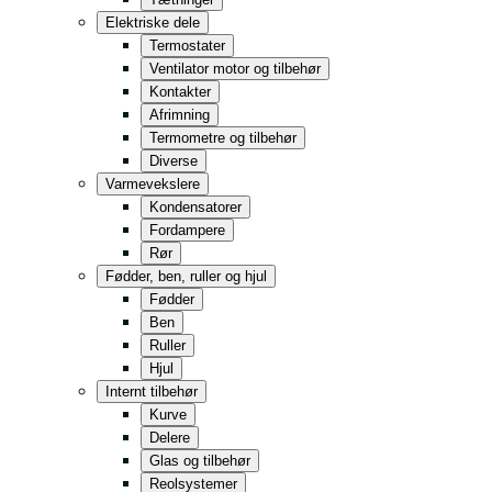
Storkøkken
Elektriske dele
Dagligvarer
Termostater
Ventilator motor og tilbehør
Opbevaring
Kontakter
Detail
Afrimning
Termometre og tilbehør
Fast Food
Diverse
Helt i sort
Varmevekslere
Kondensatorer
Fordampere
Rør
Fødder, ben, ruller og hjul
Fødder
Ben
Ruller
Hjul
Internt tilbehør
Kurve
Delere
Glas og tilbehør
Reolsystemer