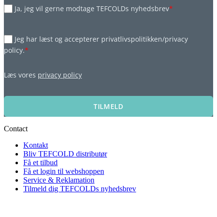
Ja, jeg vil gerne modtage TEFCOLDs nyhedsbrev
*
Jeg har læst og accepterer privatlivspolitikken/privacy
policy.
*
Læs vores
privacy policy
TILMELD
Contact
Kontakt
Bliv TEFCOLD distributør
Få et tilbud
Få et login til webshoppen
Service & Reklamation
Tilmeld dig TEFCOLDs nyhedsbrev