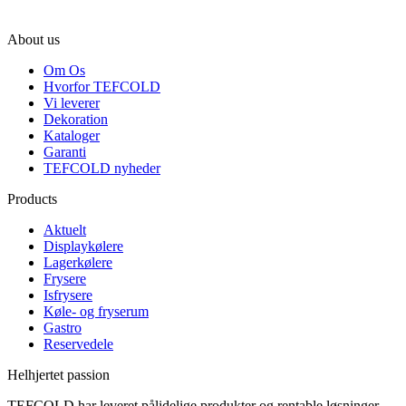
About us
Om Os
Hvorfor TEFCOLD
Vi leverer
Dekoration
Kataloger
Garanti
TEFCOLD nyheder
Products
Aktuelt
Displaykølere
Lagerkølere
Frysere
Isfrysere
Køle- og fryserum
Gastro
Reservedele
Helhjertet passion
TEFCOLD har leveret pålidelige produkter og rentable løsninger,