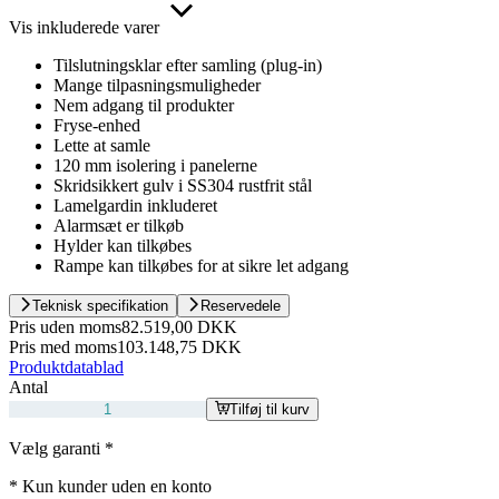
Vis inkluderede varer
Tilslutningsklar efter samling (plug-in)
Mange tilpasningsmuligheder
Nem adgang til produkter
Fryse-enhed
Lette at samle
120 mm isolering i panelerne
Skridsikkert gulv i SS304 rustfrit stål
Lamelgardin inkluderet
Alarmsæt er tilkøb
Hylder kan tilkøbes
Rampe kan tilkøbes for at sikre let adgang
Teknisk specifikation
Reservedele
Pris uden moms
82.519,00 DKK
Pris med moms
103.148,75 DKK
Produktdatablad
Antal
Tilføj til kurv
Vælg garanti
*
*
Kun kunder uden en konto