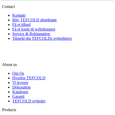
Contact
Kontakt
Bliv TEFCOLD distributør
Få et tilbud
Få et login til webshoppen
Service & Reklamation
Tilmeld dig TEFCOLDs nyhedsbrev
About us
Om Os
Hvorfor TEFCOLD
Vi leverer
Dekoration
Kataloger
Garanti
TEFCOLD nyheder
Products