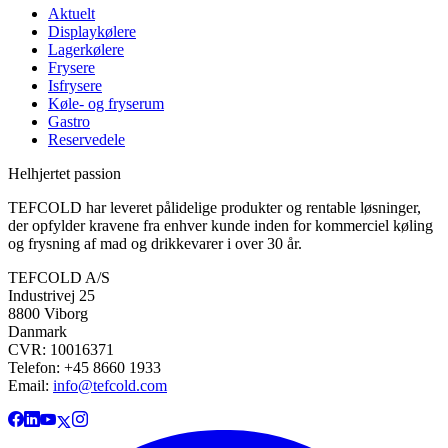
Aktuelt
Displaykølere
Lagerkølere
Frysere
Isfrysere
Køle- og fryserum
Gastro
Reservedele
Helhjertet passion
TEFCOLD har leveret pålidelige produkter og rentable løsninger,
der opfylder kravene fra enhver kunde inden for kommerciel køling
og frysning af mad og drikkevarer i over 30 år.
TEFCOLD A/S
Industrivej 25
8800 Viborg
Danmark
CVR: 10016371
Telefon: +45 8660 1933
Email:
info@tefcold.com