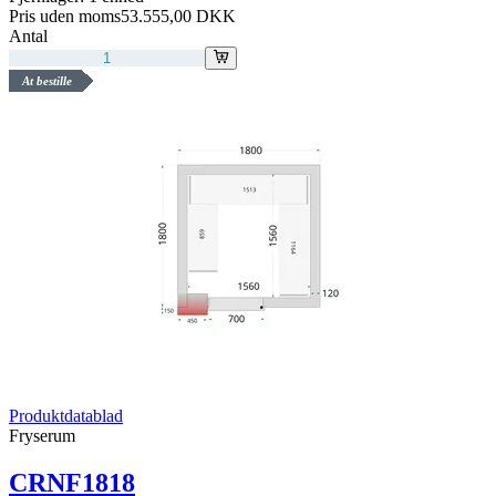
Pris uden moms
53.555,00 DKK
Antal
At bestille
Produktdatablad
Fryserum
CRNF1818