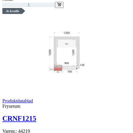
At bestille
Produktdatablad
Fryserum
CRNF1215
Varenr.:
44219