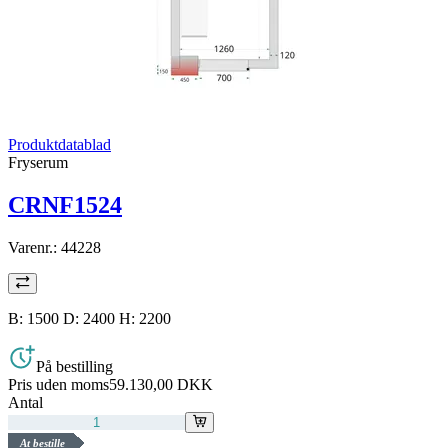
Produktdatablad
Fryserum
CRNF1524
Varenr.:
44228
B: 1500 D: 2400 H: 2200
På bestilling
Pris uden moms
59.130,00 DKK
Antal
At bestille