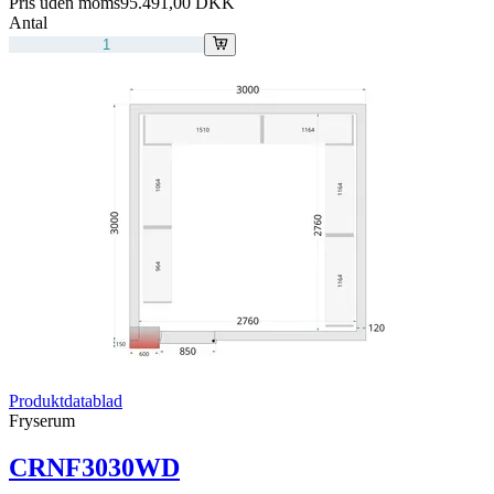
Pris uden moms
95.491,00 DKK
Antal
Produktdatablad
Fryserum
CRNF3030WD