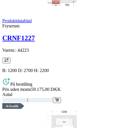
Produktdatablad
Fryserum
CRNF1227
Varenr.:
44223
B: 1200 D: 2700 H: 2200
På bestilling
Pris uden moms
59.175,00 DKK
Antal
At bestille