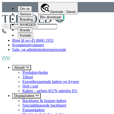
Om os
Danmark - Dansk
Service
Bliv distributør
Branding
NYHEDER
Brands
Kontakt
Ring til os
+45 8660 1933
Kontaktoplysninger
Salg- og administrationspersonale
Aktuelt
Produktnyheder
Tilbud
Energibesparende kølere og frysere
Helt i sort
Kølere - sælges KUN udenfor EU
Displaykølere
Backbarer & fustage kølere
Specialtilpassede backbarer
Fustagekølere