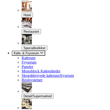
Hotel
Restaurant
Specialbutikker
Køle- & Fryserum
Kølerum
Fryserum
Paneler
Monoblock Køleenheder
Skræddersyede kølerum/fryserum
Reolsystemer
Detail/Supermarked