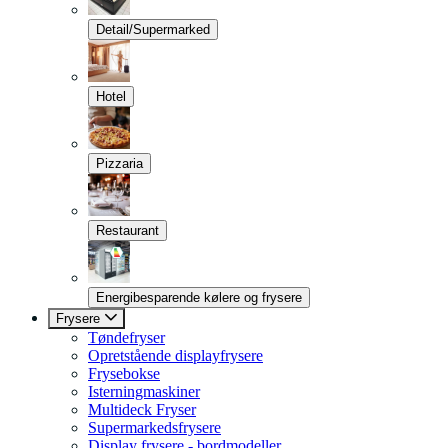
Detail/Supermarked
Hotel
Pizzaria
Restaurant
Energibesparende kølere og frysere
Frysere
Tøndefryser
Opretstående displayfrysere
Frysebokse
Isterningmaskiner
Multideck Fryser
Supermarkedsfrysere
Display frysere - bordmodeller