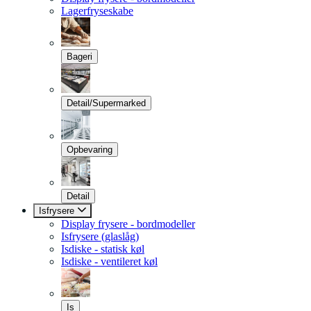
Lagerfryseskabe
Bageri
Detail/Supermarked
Opbevaring
Detail
Isfrysere
Display frysere - bordmodeller
Isfrysere (glaslåg)
Isdiske - statisk køl
Isdiske - ventileret køl
Is