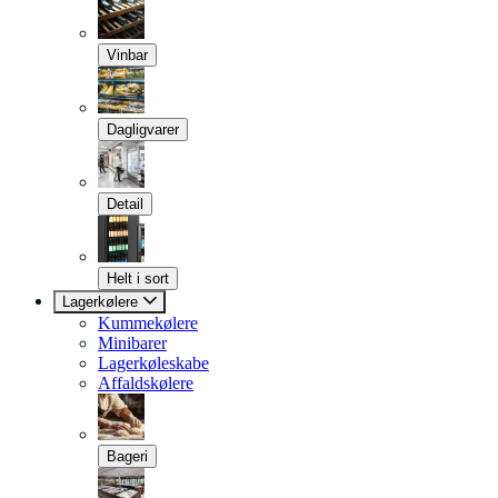
Vinbar
Dagligvarer
Detail
Helt i sort
Lagerkølere
Kummekølere
Minibarer
Lagerkøleskabe
Affaldskølere
Bageri