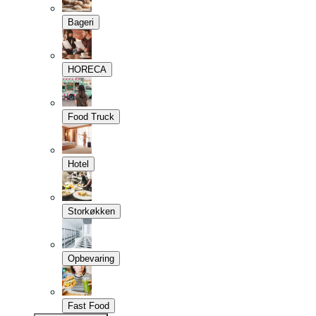
Bageri
HORECA
Food Truck
Hotel
Storkøkken
Opbevaring
Fast Food