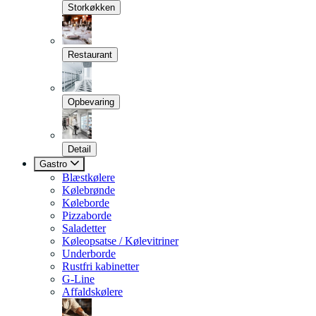
Storkøkken
Restaurant
Opbevaring
Detail
Gastro
Blæstkølere
Kølebrønde
Køleborde
Pizzaborde
Saladetter
Køleopsatse / Kølevitriner
Underborde
Rustfri kabinetter
G-Line
Affaldskølere