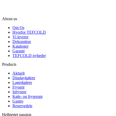
About us
Om Os
Hvorfor TEFCOLD
Vi leverer
Dekoration
Kataloger
Garanti
TEFCOLD nyheder
Products
Aktuelt
Displaykølere
Lagerkølere
Frysere
Isfrysere
Køle- og fryserum
Gastro
Reservedele
Helhjertet passion