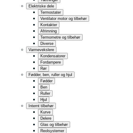
Storkøkken
Elektriske dele
Dagligvarer
Termostater
Ventilator motor og tilbehør
Opbevaring
Kontakter
Detail
Afrimning
Termometre og tilbehør
Fast Food
Diverse
Helt i sort
Varmevekslere
Kondensatorer
Fordampere
Rør
Fødder, ben, ruller og hjul
Fødder
Ben
Ruller
Hjul
Internt tilbehør
Kurve
Delere
Glas og tilbehør
Reolsystemer