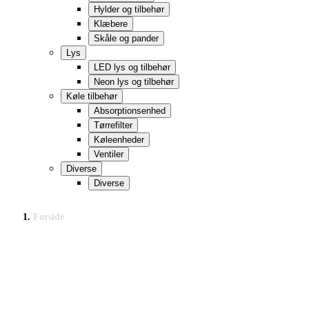
Hylder og tilbehør
Klæbere
Skåle og pander
Lys
LED lys og tilbehør
Neon lys og tilbehør
Køle tilbehør
Absorptionsenhed
Tørrefilter
Køleenheder
Ventiler
Diverse
Diverse
Forside