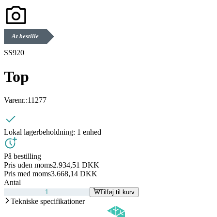
At bestille
SS920
Top
Varenr.:
11277
Lokal lagerbeholdning:
1 enhed
På bestilling
Pris uden moms
2.934,51 DKK
Pris med moms
3.668,14 DKK
Antal
Tilføj til kurv
Tekniske specifikationer