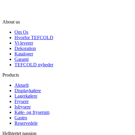
About us
Om Os
Hvorfor TEFCOLD
Vi leverer
Dekoration
Kataloger
Garanti
TEFCOLD nyheder
Products
Aktuelt
Displaykølere
Lagerkølere
Frysere
Isfrysere
Køle- og fryserum
Gastro
Reservedele
Helhjertet passion