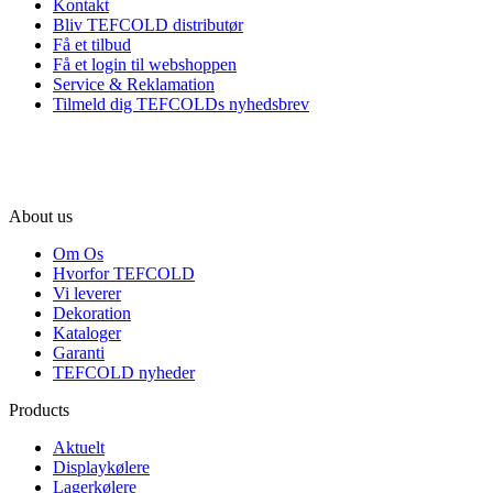
Kontakt
Bliv TEFCOLD distributør
Få et tilbud
Få et login til webshoppen
Service & Reklamation
Tilmeld dig TEFCOLDs nyhedsbrev
About us
Om Os
Hvorfor TEFCOLD
Vi leverer
Dekoration
Kataloger
Garanti
TEFCOLD nyheder
Products
Aktuelt
Displaykølere
Lagerkølere