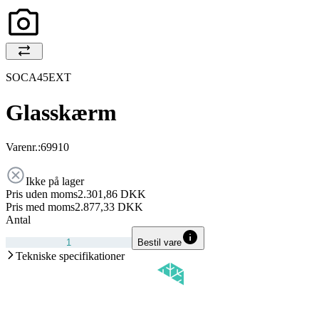
SOCA45EXT
Glasskærm
Varenr.:
69910
Ikke på lager
Pris uden moms
2.301,86 DKK
Pris med moms
2.877,33 DKK
Antal
Bestil vare
Tekniske specifikationer