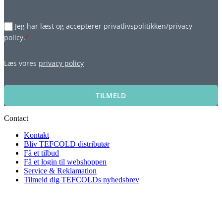
Jeg har læst og accepterer privatlivspolitikken/privacy
policy.
*
Læs vores
privacy policy
TILMELD
Contact
Kontakt
Bliv TEFCOLD distributør
Få et tilbud
Få et login til webshoppen
Service & Reklamation
Tilmeld dig TEFCOLDs nyhedsbrev