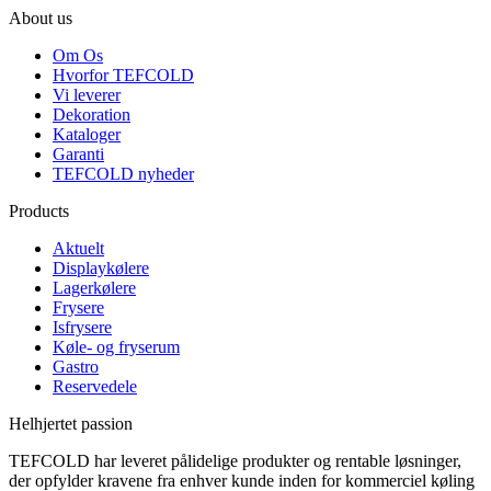
About us
Om Os
Hvorfor TEFCOLD
Vi leverer
Dekoration
Kataloger
Garanti
TEFCOLD nyheder
Products
Aktuelt
Displaykølere
Lagerkølere
Frysere
Isfrysere
Køle- og fryserum
Gastro
Reservedele
Helhjertet passion
TEFCOLD har leveret pålidelige produkter og rentable løsninger,
der opfylder kravene fra enhver kunde inden for kommerciel køling