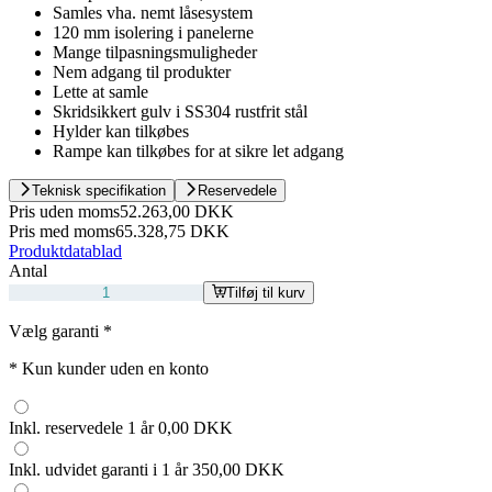
Samles vha. nemt låsesystem
120 mm isolering i panelerne
Mange tilpasningsmuligheder
Nem adgang til produkter
Lette at samle
Skridsikkert gulv i SS304 rustfrit stål
Hylder kan tilkøbes
Rampe kan tilkøbes for at sikre let adgang
Teknisk specifikation
Reservedele
Pris uden moms
52.263,00 DKK
Pris med moms
65.328,75 DKK
Produktdatablad
Antal
Tilføj til kurv
Vælg garanti
*
*
Kun kunder uden en konto
Inkl. reservedele 1 år
0,00 DKK
Inkl. udvidet garanti i 1 år
350,00 DKK