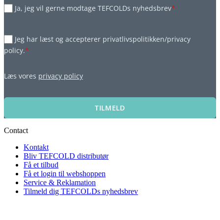
Ja, jeg vil gerne modtage TEFCOLDs nyhedsbrev
*
Jeg har læst og accepterer privatlivspolitikken/privacy
policy.
*
Læs vores
privacy policy
TILMELD
Contact
Kontakt
Bliv TEFCOLD distributør
Få et tilbud
Få et login til webshoppen
Service & Reklamation
Tilmeld dig TEFCOLDs nyhedsbrev