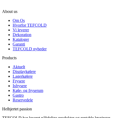
About us
Om Os
Hvorfor TEFCOLD
Vi leverer
Dekoration
Kataloger
Garanti
TEFCOLD nyheder
Products
Aktuelt
Displaykølere
Lagerkølere
Frysere
Isfrysere
Køle- og fryserum
Gastro
Reservedele
Helhjertet passion
TEFCOLD har leveret pålidelige produkter og rentable løsninger,