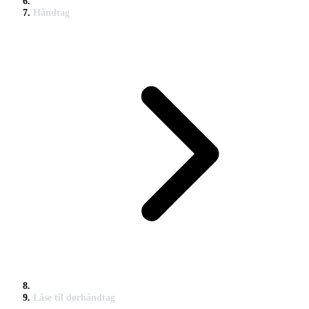
Håndtag
Låse til dørhåndtag