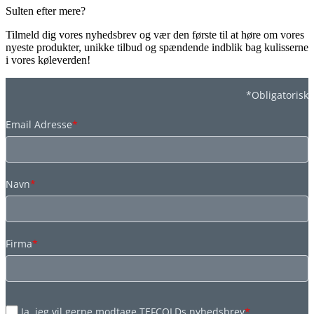
Sulten efter mere?
Tilmeld dig vores nyhedsbrev og vær den første til at høre om vores
nyeste produkter, unikke tilbud og spændende indblik bag kulisserne
i vores køleverden!
*Obligatorisk
Email Adresse
*
Navn
*
Firma
*
Ja, jeg vil gerne modtage TEFCOLDs nyhedsbrev
*