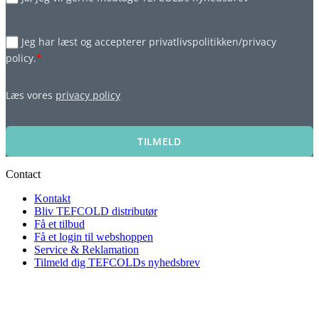
Jeg har læst og accepterer privatlivspolitikken/privacy
policy.
*
Læs vores
privacy policy
TILMELD
Contact
Kontakt
Bliv TEFCOLD distributør
Få et tilbud
Få et login til webshoppen
Service & Reklamation
Tilmeld dig TEFCOLDs nyhedsbrev