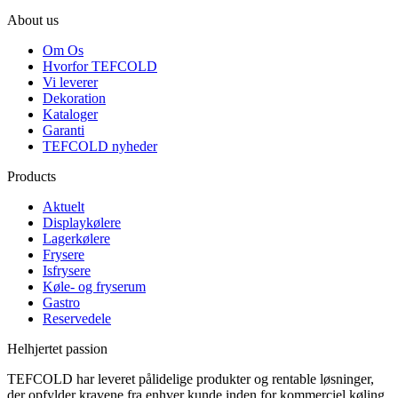
About us
Om Os
Hvorfor TEFCOLD
Vi leverer
Dekoration
Kataloger
Garanti
TEFCOLD nyheder
Products
Aktuelt
Displaykølere
Lagerkølere
Frysere
Isfrysere
Køle- og fryserum
Gastro
Reservedele
Helhjertet passion
TEFCOLD har leveret pålidelige produkter og rentable løsninger,
der opfylder kravene fra enhver kunde inden for kommerciel køling