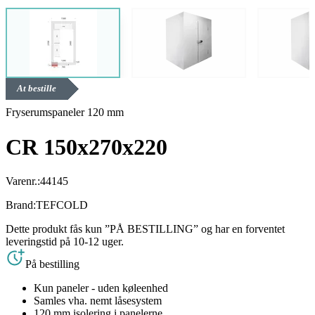
At bestille
Fryserumspaneler 120 mm
CR 150x270x220
Varenr.:
44145
Brand:
TEFCOLD
Dette produkt fås kun ”PÅ BESTILLING” og har en forventet
leveringstid på 10-12 uger.
På bestilling
Kun paneler - uden køleenhed
Samles vha. nemt låsesystem
120 mm isolering i panelerne