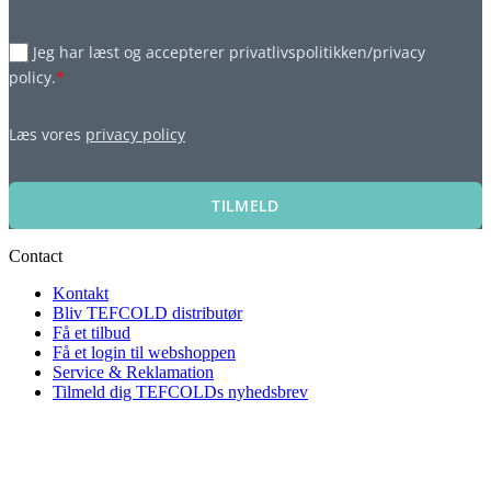
Jeg har læst og accepterer privatlivspolitikken/privacy
policy.
*
Læs vores
privacy policy
TILMELD
Contact
Kontakt
Bliv TEFCOLD distributør
Få et tilbud
Få et login til webshoppen
Service & Reklamation
Tilmeld dig TEFCOLDs nyhedsbrev