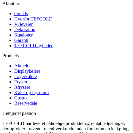
About us
Om Os
Hvorfor TEFCOLD
Vi leverer
Dekoration
Kataloger
Garanti
TEFCOLD nyheder
Products
Aktuelt
Displaykølere
Lagerkølere
Frysere
Isfrysere
Køle- og fryserum
Gastro
Reservedele
Helhjertet passion
TEFCOLD har leveret pålidelige produkter og rentable løsninger,
der opfylder kravene fra enhver kunde inden for kommerciel køling