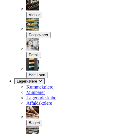
Vinbar
Dagligvarer
Detail
Helt i sort
Lagerkølere
Kummekølere
Minibarer
Lagerkøleskabe
Affaldskølere
Bageri