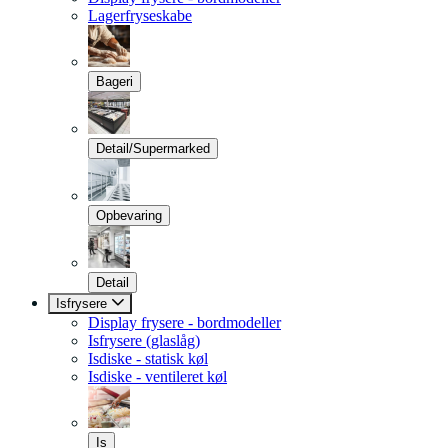
Lagerfryseskabe
Bageri
Detail/Supermarked
Opbevaring
Detail
Isfrysere
Display frysere - bordmodeller
Isfrysere (glaslåg)
Isdiske - statisk køl
Isdiske - ventileret køl
Is