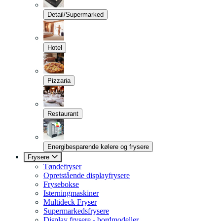
Detail/Supermarked
Hotel
Pizzaria
Restaurant
Energibesparende kølere og frysere
Frysere
Tøndefryser
Opretstående displayfrysere
Frysebokse
Isterningmaskiner
Multideck Fryser
Supermarkedsfrysere
Display frysere - bordmodeller