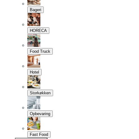
Bageri
HORECA
Food Truck
Hotel
Storkøkken
Opbevaring
Fast Food