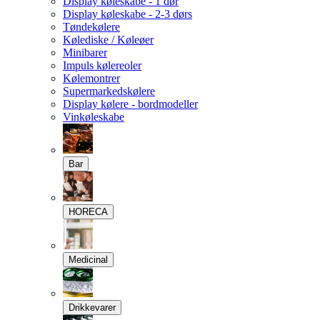
Display køleskabe - 1 dør
Display køleskabe - 2-3 dørs
Tøndekølere
Kølediske / Køleøer
Minibarer
Impuls kølereoler
Kølemontrer
Supermarkedskølere
Display kølere - bordmodeller
Vinkøleskabe
Bar
HORECA
Medicinal
Drikkevarer