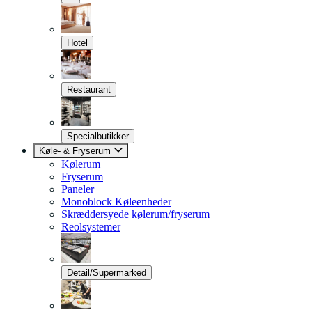
Hotel
Restaurant
Specialbutikker
Køle- & Fryserum
Kølerum
Fryserum
Paneler
Monoblock Køleenheder
Skræddersyede kølerum/fryserum
Reolsystemer
Detail/Supermarked