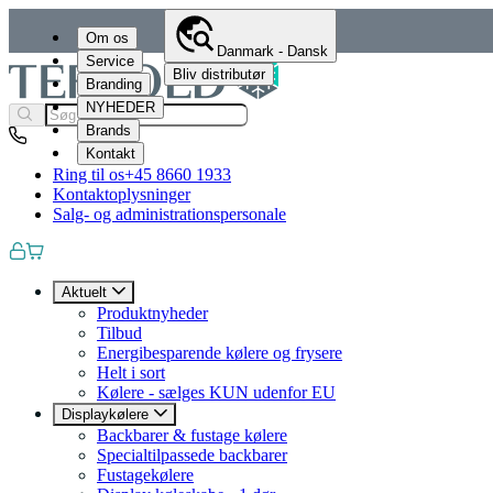
Om os
Danmark - Dansk
Service
Bliv distributør
Branding
NYHEDER
Brands
Kontakt
Ring til os
+45 8660 1933
Kontaktoplysninger
Salg- og administrationspersonale
Aktuelt
Produktnyheder
Tilbud
Energibesparende kølere og frysere
Helt i sort
Kølere - sælges KUN udenfor EU
Displaykølere
Backbarer & fustage kølere
Specialtilpassede backbarer
Fustagekølere