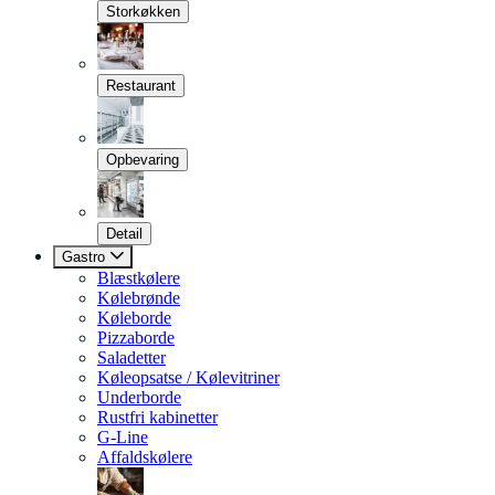
Storkøkken
Restaurant
Opbevaring
Detail
Gastro
Blæstkølere
Kølebrønde
Køleborde
Pizzaborde
Saladetter
Køleopsatse / Kølevitriner
Underborde
Rustfri kabinetter
G-Line
Affaldskølere