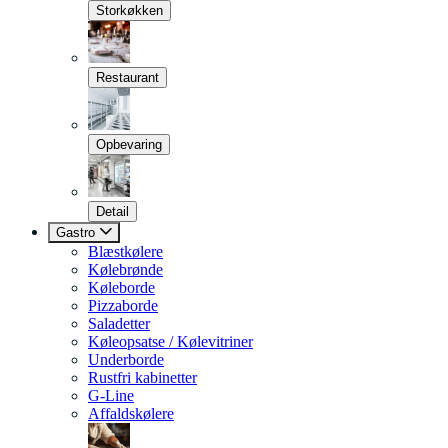
Storkøkken
Restaurant
Opbevaring
Detail
Gastro
Blæstkølere
Kølebrønde
Køleborde
Pizzaborde
Saladetter
Køleopsatse / Kølevitriner
Underborde
Rustfri kabinetter
G-Line
Affaldskølere