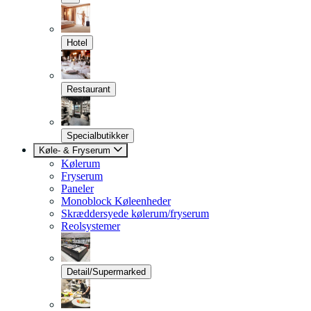
Hotel
Restaurant
Specialbutikker
Køle- & Fryserum
Kølerum
Fryserum
Paneler
Monoblock Køleenheder
Skræddersyede kølerum/fryserum
Reolsystemer
Detail/Supermarked