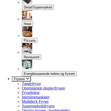
Detail/Supermarked
Hotel
Pizzaria
Restaurant
Energibesparende kølere og frysere
Frysere
Tøndefryser
Opretstående displayfrysere
Frysebokse
Isterningmaskiner
Multideck Fryser
Supermarkedsfrysere
Display frysere - bordmodeller