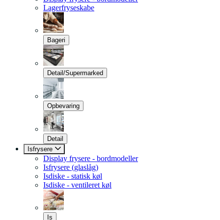
Lagerfryseskabe
Bageri
Detail/Supermarked
Opbevaring
Detail
Isfrysere
Display frysere - bordmodeller
Isfrysere (glaslåg)
Isdiske - statisk køl
Isdiske - ventileret køl
Is