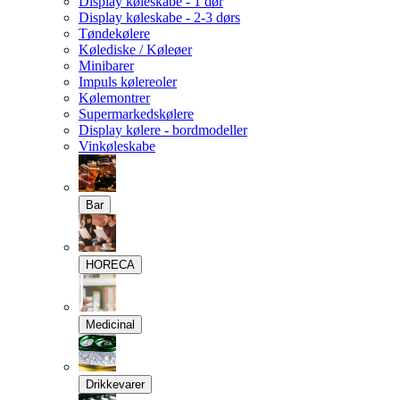
Display køleskabe - 1 dør
Display køleskabe - 2-3 dørs
Tøndekølere
Kølediske / Køleøer
Minibarer
Impuls kølereoler
Kølemontrer
Supermarkedskølere
Display kølere - bordmodeller
Vinkøleskabe
Bar
HORECA
Medicinal
Drikkevarer