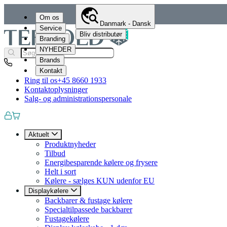
Om os
Danmark - Dansk
Service
Bliv distributør
Branding
NYHEDER
Brands
Kontakt
Ring til os
+45 8660 1933
Kontaktoplysninger
Salg- og administrationspersonale
Aktuelt
Produktnyheder
Tilbud
Energibesparende kølere og frysere
Helt i sort
Kølere - sælges KUN udenfor EU
Displaykølere
Backbarer & fustage kølere
Specialtilpassede backbarer
Fustagekølere