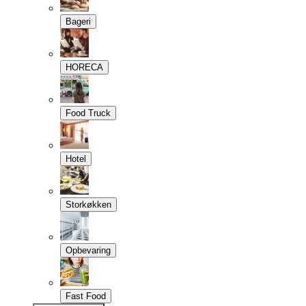
Bageri
HORECA
Food Truck
Hotel
Storkøkken
Opbevaring
Fast Food