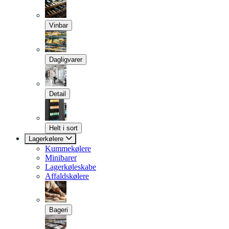
Vinbar
Dagligvarer
Detail
Helt i sort
Lagerkølere
Kummekølere
Minibarer
Lagerkøleskabe
Affaldskølere
Bageri