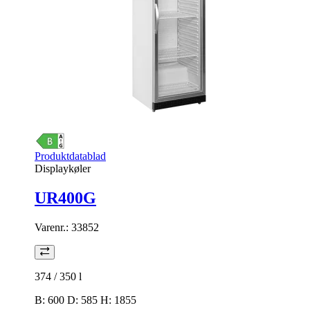
Produktdatablad
Displaykøler
UR400G
Varenr.:
33852
374 / 350
l
B: 600 D: 585 H: 1855