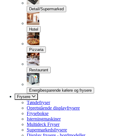
Detail/Supermarked
Hotel
Pizzaria
Restaurant
Energibesparende kølere og frysere
Frysere
Tøndefryser
Opretstående displayfrysere
Frysebokse
Isterningmaskiner
Multideck Fryser
Supermarkedsfrysere
Display frysere - bordmodeller