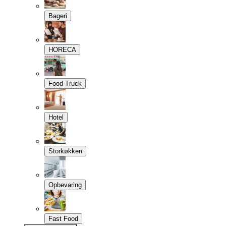
Bageri
HORECA
Food Truck
Hotel
Storkøkken
Opbevaring
Fast Food