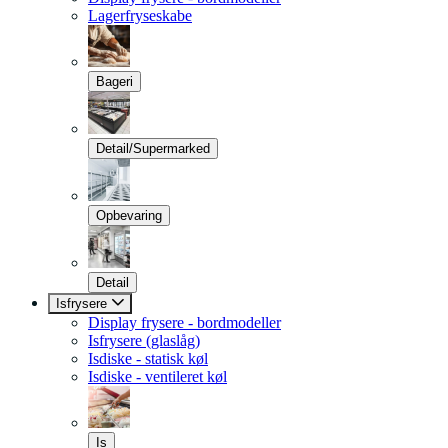
Lagerfryseskabe
Bageri
Detail/Supermarked
Opbevaring
Detail
Isfrysere
Display frysere - bordmodeller
Isfrysere (glaslåg)
Isdiske - statisk køl
Isdiske - ventileret køl
Is