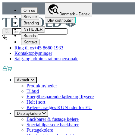
Om os
Danmark - Dansk
Service
Bliv distributør
Branding
NYHEDER
Brands
Kontakt
Ring til os
+45 8660 1933
Kontaktoplysninger
Salg- og administrationspersonale
Aktuelt
Produktnyheder
Tilbud
Energibesparende kølere og frysere
Helt i sort
Kølere - sælges KUN udenfor EU
Displaykølere
Backbarer & fustage kølere
Specialtilpassede backbarer
Fustagekølere