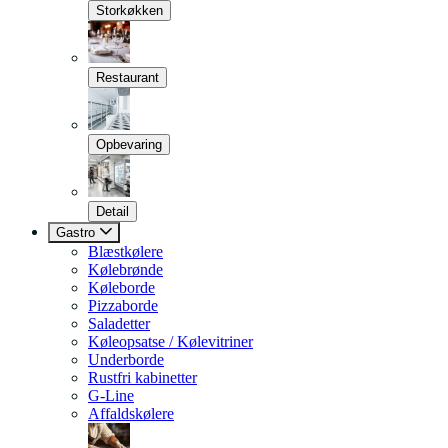
Storkøkken
Restaurant
Opbevaring
Detail
Gastro
Blæstkølere
Kølebrønde
Køleborde
Pizzaborde
Saladetter
Køleopsatse / Kølevitriner
Underborde
Rustfri kabinetter
G-Line
Affaldskølere