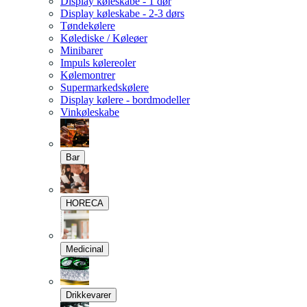
Display køleskabe - 1 dør
Display køleskabe - 2-3 dørs
Tøndekølere
Kølediske / Køleøer
Minibarer
Impuls kølereoler
Kølemontrer
Supermarkedskølere
Display kølere - bordmodeller
Vinkøleskabe
Bar
HORECA
Medicinal
Drikkevarer