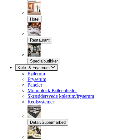
Hotel
Restaurant
Specialbutikker
Køle- & Fryserum
Kølerum
Fryserum
Paneler
Monoblock Køleenheder
Skræddersyede kølerum/fryserum
Reolsystemer
Detail/Supermarked