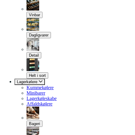
Vinbar
Dagligvarer
Detail
Helt i sort
Lagerkølere
Kummekølere
Minibarer
Lagerkøleskabe
Affaldskølere
Bageri