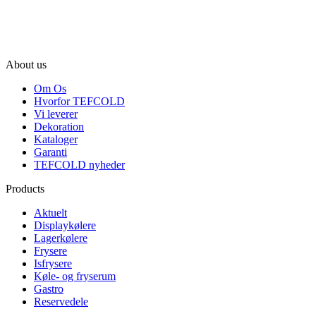
About us
Om Os
Hvorfor TEFCOLD
Vi leverer
Dekoration
Kataloger
Garanti
TEFCOLD nyheder
Products
Aktuelt
Displaykølere
Lagerkølere
Frysere
Isfrysere
Køle- og fryserum
Gastro
Reservedele