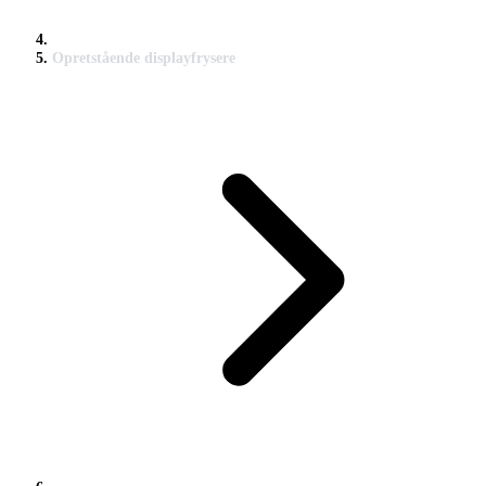
Opretstående displayfrysere