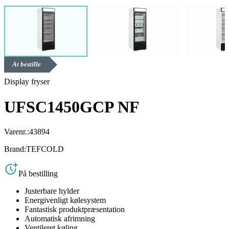
At bestille
Display fryser
UFSC1450GCP NF
Varenr.:
43894
Brand:
TEFCOLD
På bestilling
Justerbare hylder
Energivenligt kølesystem
Fantastisk produktpræsentation
Automatisk afrimning
Ventileret køling