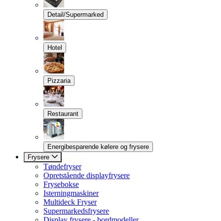
Detail/Supermarked
Hotel
Pizzaria
Restaurant
Energibesparende kølere og frysere
Frysere
Tøndefryser
Opretstående displayfrysere
Frysebokse
Isterningmaskiner
Multideck Fryser
Supermarkedsfrysere
Display frysere - bordmodeller