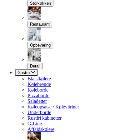
Storkøkken
Restaurant
Opbevaring
Detail
Gastro
Blæstkølere
Kølebrønde
Køleborde
Pizzaborde
Saladetter
Køleopsatse / Kølevitriner
Underborde
Rustfri kabinetter
G-Line
Affaldskølere