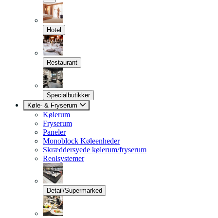
Hotel
Restaurant
Specialbutikker
Køle- & Fryserum
Kølerum
Fryserum
Paneler
Monoblock Køleenheder
Skræddersyede kølerum/fryserum
Reolsystemer
Detail/Supermarked