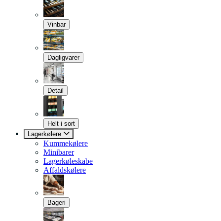
Vinbar
Dagligvarer
Detail
Helt i sort
Lagerkølere
Kummekølere
Minibarer
Lagerkøleskabe
Affaldskølere
Bageri