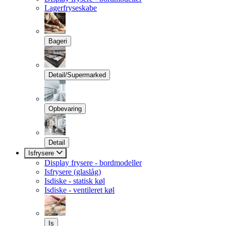
Lagerfryseskabe
Bageri
Detail/Supermarked
Opbevaring
Detail
Isfrysere
Display frysere - bordmodeller
Isfrysere (glaslåg)
Isdiske - statisk køl
Isdiske - ventileret køl
Is