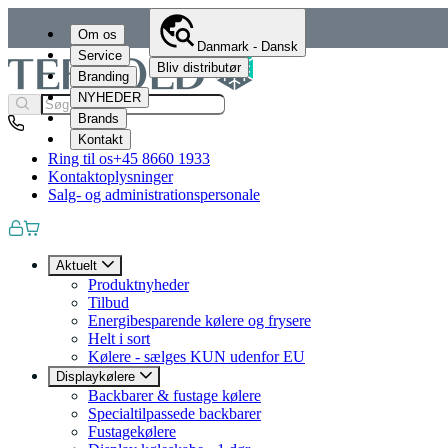
Om os
Danmark - Dansk
Service
Bliv distributør
Branding
NYHEDER
Brands
Kontakt
Ring til os
+45 8660 1933
Kontaktoplysninger
Salg- og administrationspersonale
Aktuelt
Produktnyheder
Tilbud
Energibesparende kølere og frysere
Helt i sort
Kølere - sælges KUN udenfor EU
Displaykølere
Backbarer & fustage kølere
Specialtilpassede backbarer
Fustagekølere