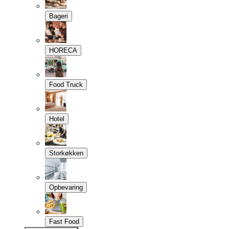
Bageri
HORECA
Food Truck
Hotel
Storkøkken
Opbevaring
Fast Food