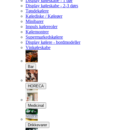
Display køleskabe - 1 dør
Display køleskabe - 2-3 dørs
Tøndekølere
Kølediske / Køleøer
Minibarer
Impuls kølereoler
Kølemontrer
Supermarkedskølere
Display kølere - bordmodeller
Vinkøleskabe
Bar
HORECA
Medicinal
Drikkevarer