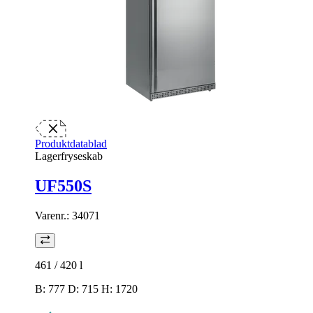
Produktdatablad
Lagerfryseskab
UF550S
Varenr.:
34071
461 / 420
l
B: 777 D: 715 H: 1720