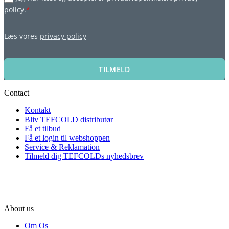
policy.
*
Læs vores
privacy policy
TILMELD
Contact
Kontakt
Bliv TEFCOLD distributør
Få et tilbud
Få et login til webshoppen
Service & Reklamation
Tilmeld dig TEFCOLDs nyhedsbrev
About us
Om Os