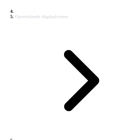
Opretstående displayfrysere