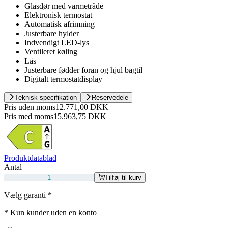
Glasdør med varmetråde
Elektronisk termostat
Automatisk afrimning
Justerbare hylder
Indvendigt LED-lys
Ventileret køling
Lås
Justerbare fødder foran og hjul bagtil
Digitalt termostatdisplay
Teknisk specifikation
Reservedele
Pris uden moms
12.771,00 DKK
Pris med moms
15.963,75 DKK
Produktdatablad
Antal
Tilføj til kurv
Vælg garanti
*
*
Kun kunder uden en konto