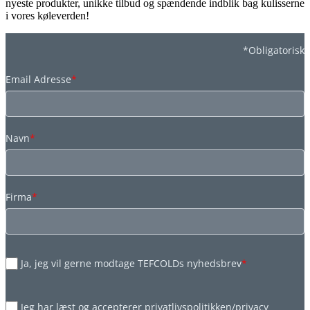
nyeste produkter, unikke tilbud og spændende indblik bag kulisserne
i vores køleverden!
*Obligatorisk
Email Adresse
*
Navn
*
Firma
*
Ja, jeg vil gerne modtage TEFCOLDs nyhedsbrev
*
Jeg har læst og accepterer privatlivspolitikken/privacy