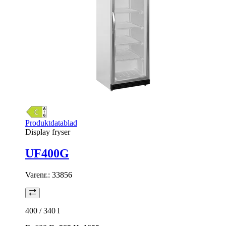
Produktdatablad
Display fryser
UF400G
Varenr.:
33856
400 / 340
l