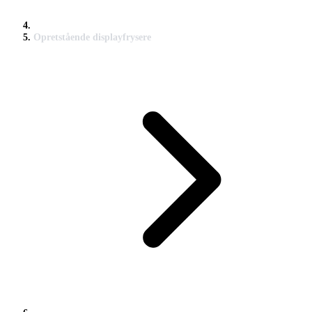
Opretstående displayfrysere