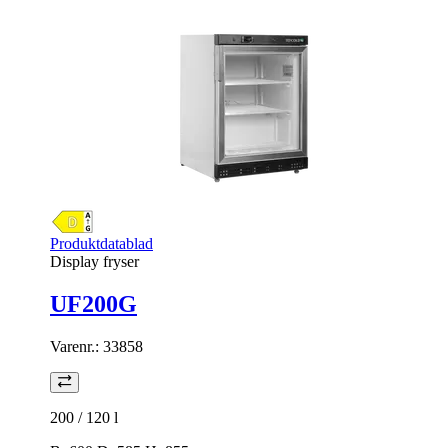
Produktdatablad
Display fryser
UF200G
Varenr.:
33858
200 / 120
l