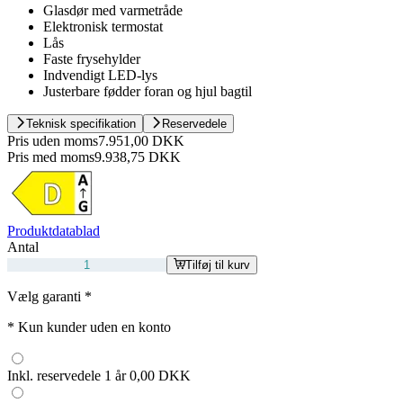
Glasdør med varmetråde
Elektronisk termostat
Lås
Faste frysehylder
Indvendigt LED-lys
Justerbare fødder foran og hjul bagtil
Teknisk specifikation
Reservedele
Pris uden moms
7.951,00 DKK
Pris med moms
9.938,75 DKK
Produktdatablad
Antal
Tilføj til kurv
Vælg garanti
*
*
Kun kunder uden en konto
Inkl. reservedele 1 år
0,00 DKK