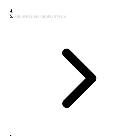
Opretstående displayfrysere