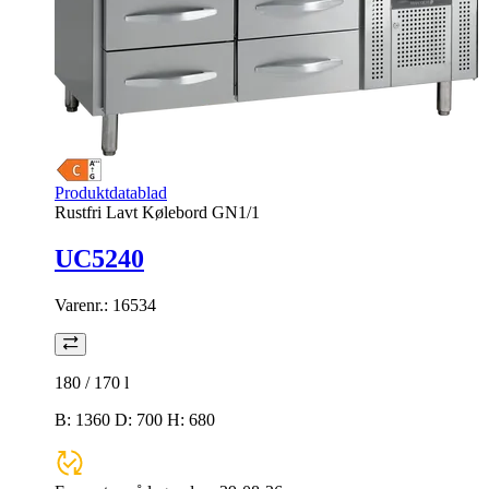
Produktdatablad
Rustfri Lavt Kølebord GN1/1
UC5240
Varenr.:
16534
180 / 170
l
B: 1360 D: 700 H: 680