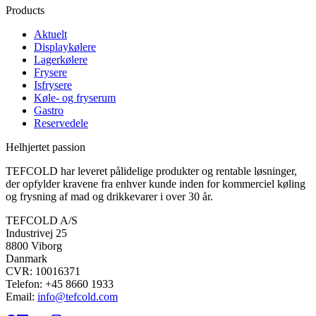
Products
Aktuelt
Displaykølere
Lagerkølere
Frysere
Isfrysere
Køle- og fryserum
Gastro
Reservedele
Helhjertet passion
TEFCOLD har leveret pålidelige produkter og rentable løsninger,
der opfylder kravene fra enhver kunde inden for kommerciel køling
og frysning af mad og drikkevarer i over 30 år.
TEFCOLD A/S
Industrivej 25
8800 Viborg
Danmark
CVR: 10016371
Telefon: +45 8660 1933
Email:
info@tefcold.com