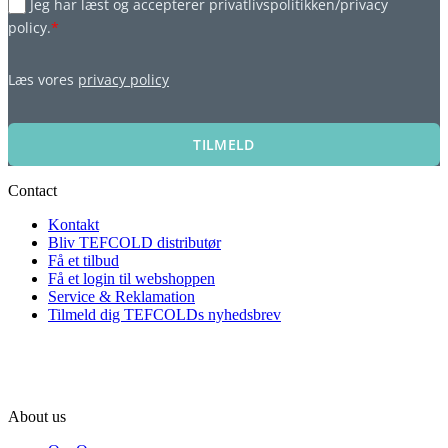
Jeg har læst og accepterer privatlivspolitikken/privacy
policy.
*
Læs vores
privacy policy
TILMELD
Contact
Kontakt
Bliv TEFCOLD distributør
Få et tilbud
Få et login til webshoppen
Service & Reklamation
Tilmeld dig TEFCOLDs nyhedsbrev
About us