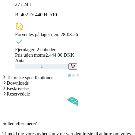
27 / 24
l
B: 402 D: 440 H: 510
Forventes på lager den:
28-08-26
Fjernlager:
2 enheder
Pris uden moms
2.444,00 DKK
Antal
Tekniske specifikationer
Downloads
Beskrivelse
Reservedele
Sulten efter mere?
Tilmeld dig vores nyhedsbrev og vær den første til at høre om vores