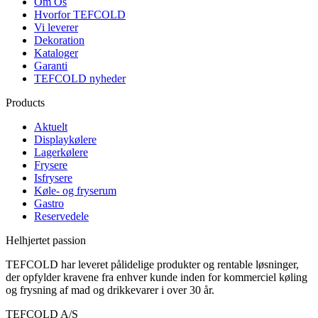
Om Os
Hvorfor TEFCOLD
Vi leverer
Dekoration
Kataloger
Garanti
TEFCOLD nyheder
Products
Aktuelt
Displaykølere
Lagerkølere
Frysere
Isfrysere
Køle- og fryserum
Gastro
Reservedele
Helhjertet passion
TEFCOLD har leveret pålidelige produkter og rentable løsninger,
der opfylder kravene fra enhver kunde inden for kommerciel køling
og frysning af mad og drikkevarer i over 30 år.
TEFCOLD A/S