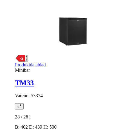
Produktdatablad
Minibar
TM33
Varenr.:
53374
28 / 26
l
B: 402 D: 439 H: 500