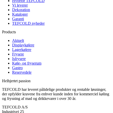
Hvorfor TEFCOLD
Vi leverer
Dekoration
Kataloger
Garanti
TEFCOLD nyheder
Products
Aktuelt
Displaykølere
Lagerkølere
Frysere
Isfrysere
Køle- og fryserum
Gastro
Reservedele
Helhjertet passion
TEFCOLD har leveret pålidelige produkter og rentable løsninger,
der opfylder kravene fra enhver kunde inden for kommerciel køling
og frysning af mad og drikkevarer i over 30 år.
TEFCOLD A/S
Industrivej 25