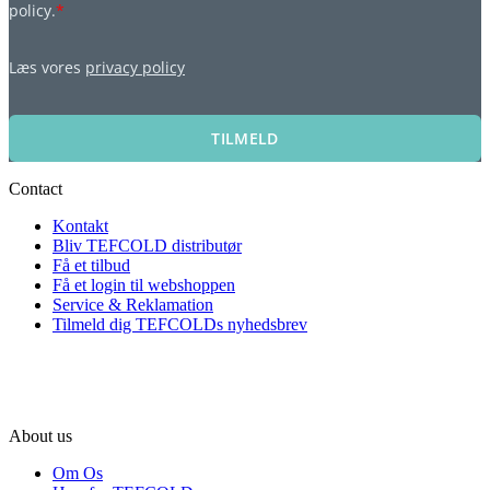
policy.
*
Læs vores
privacy policy
TILMELD
Contact
Kontakt
Bliv TEFCOLD distributør
Få et tilbud
Få et login til webshoppen
Service & Reklamation
Tilmeld dig TEFCOLDs nyhedsbrev
About us
Om Os