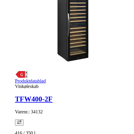
Produktdatablad
Vinkøleskab
TFW400-2F
Varenr.:
34132
416 / 350
l