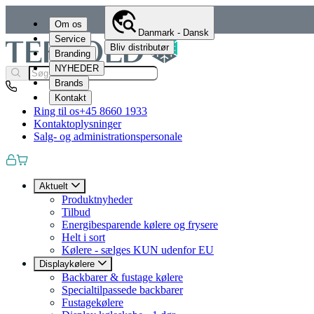
Om os
Danmark - Dansk
Service
Bliv distributør
Branding
NYHEDER
Brands
Kontakt
Ring til os
+45 8660 1933
Kontaktoplysninger
Salg- og administrationspersonale
Aktuelt
Produktnyheder
Tilbud
Energibesparende kølere og frysere
Helt i sort
Kølere - sælges KUN udenfor EU
Displaykølere
Backbarer & fustage kølere
Specialtilpassede backbarer
Fustagekølere