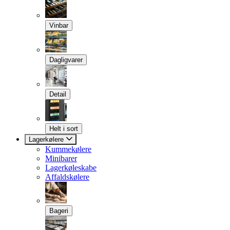
Vinbar
Dagligvarer
Detail
Helt i sort
Lagerkølere
Kummekølere
Minibarer
Lagerkøleskabe
Affaldskølere
Bageri