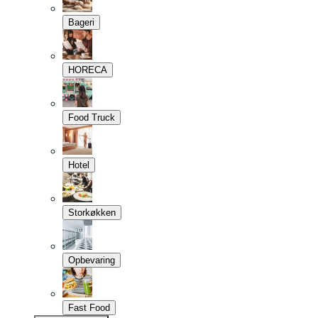
Bageri
HORECA
Food Truck
Hotel
Storkøkken
Opbevaring
Fast Food