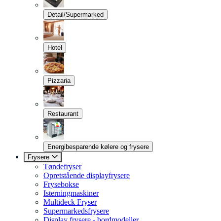
Detail/Supermarked
Hotel
Pizzaria
Restaurant
Energibesparende kølere og frysere
Frysere
Tøndefryser
Opretstående displayfrysere
Frysebokse
Isterningmaskiner
Multideck Fryser
Supermarkedsfrysere
Display frysere - bordmodeller