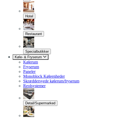
Hotel
Restaurant
Specialbutikker
Køle- & Fryserum
Kølerum
Fryserum
Paneler
Monoblock Køleenheder
Skræddersyede kølerum/fryserum
Reolsystemer
Detail/Supermarked