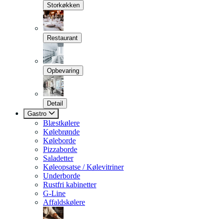
Storkøkken
Restaurant
Opbevaring
Detail
Gastro
Blæstkølere
Kølebrønde
Køleborde
Pizzaborde
Saladetter
Køleopsatse / Kølevitriner
Underborde
Rustfri kabinetter
G-Line
Affaldskølere