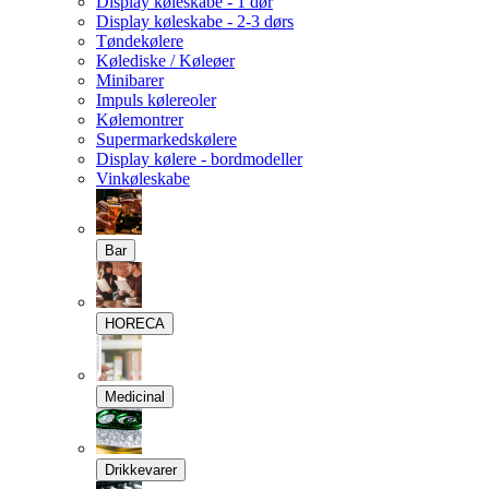
Display køleskabe - 1 dør
Display køleskabe - 2-3 dørs
Tøndekølere
Kølediske / Køleøer
Minibarer
Impuls kølereoler
Kølemontrer
Supermarkedskølere
Display kølere - bordmodeller
Vinkøleskabe
Bar
HORECA
Medicinal
Drikkevarer