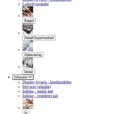
Lagerfryseskabe
Bageri
Detail/Supermarked
Opbevaring
Detail
Isfrysere
Display frysere - bordmodeller
Isfrysere (glaslåg)
Isdiske - statisk køl
Isdiske - ventileret køl
Is