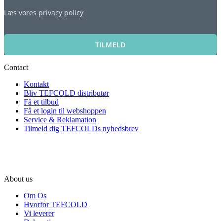
Læs vores
privacy policy
TILMELD
Contact
Kontakt
Bliv TEFCOLD distributør
Få et tilbud
Få et login til webshoppen
Service & Reklamation
Tilmeld dig TEFCOLDs nyhedsbrev
About us
Om Os
Hvorfor TEFCOLD
Vi leverer