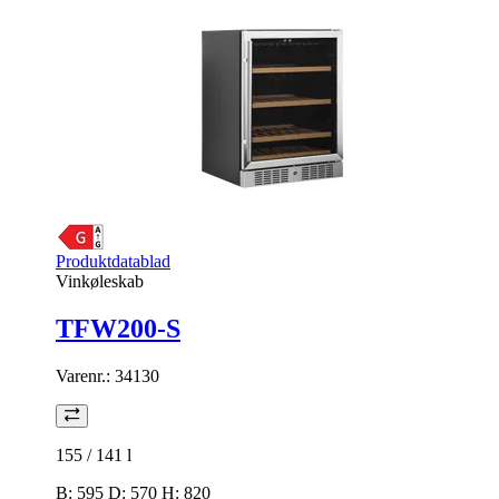
Produktdatablad
Vinkøleskab
TFW200-S
Varenr.:
34130
155 / 141
l
B: 595 D: 570 H: 820