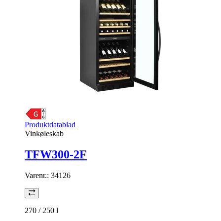
Produktdatablad
Vinkøleskab
TFW300-2F
Varenr.:
34126
270 / 250
l