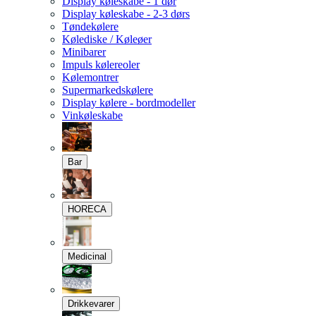
Display køleskabe - 1 dør
Display køleskabe - 2-3 dørs
Tøndekølere
Kølediske / Køleøer
Minibarer
Impuls kølereoler
Kølemontrer
Supermarkedskølere
Display kølere - bordmodeller
Vinkøleskabe
Bar
HORECA
Medicinal
Drikkevarer