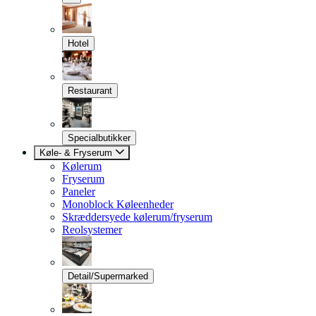
Hotel
Restaurant
Specialbutikker
Køle- & Fryserum
Kølerum
Fryserum
Paneler
Monoblock Køleenheder
Skræddersyede kølerum/fryserum
Reolsystemer
Detail/Supermarked