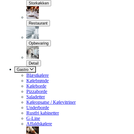
Storkøkken
Restaurant
Opbevaring
Detail
Gastro
Blæstkølere
Kølebrønde
Køleborde
Pizzaborde
Saladetter
Køleopsatse / Kølevitriner
Underborde
Rustfri kabinetter
G-Line
Affaldskølere