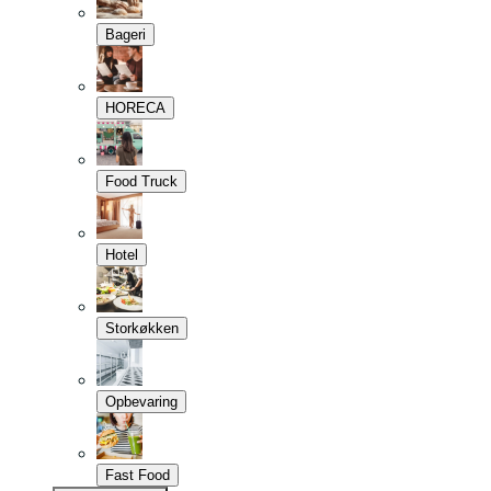
Bageri
HORECA
Food Truck
Hotel
Storkøkken
Opbevaring
Fast Food