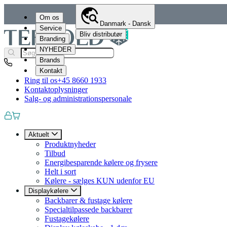
Om os
Danmark - Dansk
Service
Bliv distributør
Branding
NYHEDER
Brands
Kontakt
Ring til os
+45 8660 1933
Kontaktoplysninger
Salg- og administrationspersonale
Aktuelt
Produktnyheder
Tilbud
Energibesparende kølere og frysere
Helt i sort
Kølere - sælges KUN udenfor EU
Displaykølere
Backbarer & fustage kølere
Specialtilpassede backbarer
Fustagekølere