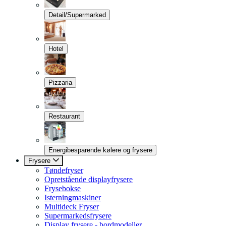
Detail/Supermarked
Hotel
Pizzaria
Restaurant
Energibesparende kølere og frysere
Frysere
Tøndefryser
Opretstående displayfrysere
Frysebokse
Isterningmaskiner
Multideck Fryser
Supermarkedsfrysere
Display frysere - bordmodeller