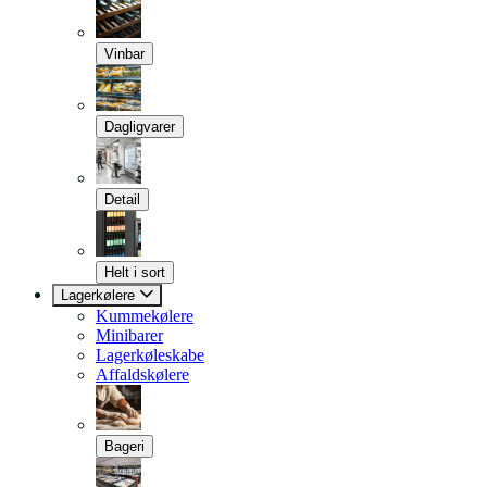
Vinbar
Dagligvarer
Detail
Helt i sort
Lagerkølere
Kummekølere
Minibarer
Lagerkøleskabe
Affaldskølere
Bageri