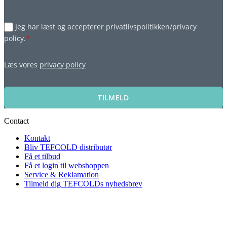
Jeg har læst og accepterer privatlivspolitikken/privacy
policy.
*
Læs vores
privacy policy
TILMELD
Contact
Kontakt
Bliv TEFCOLD distributør
Få et tilbud
Få et login til webshoppen
Service & Reklamation
Tilmeld dig TEFCOLDs nyhedsbrev