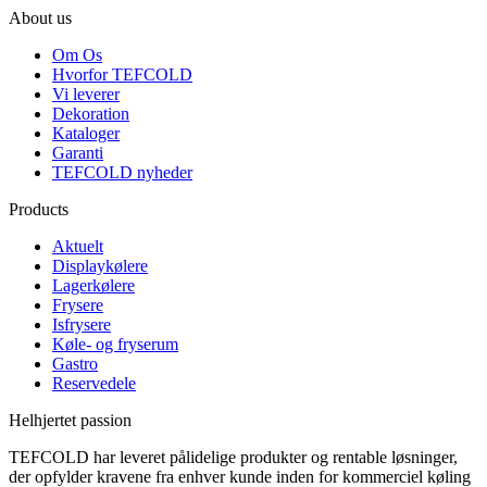
About us
Om Os
Hvorfor TEFCOLD
Vi leverer
Dekoration
Kataloger
Garanti
TEFCOLD nyheder
Products
Aktuelt
Displaykølere
Lagerkølere
Frysere
Isfrysere
Køle- og fryserum
Gastro
Reservedele
Helhjertet passion
TEFCOLD har leveret pålidelige produkter og rentable løsninger,
der opfylder kravene fra enhver kunde inden for kommerciel køling