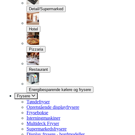
Detail/Supermarked
Hotel
Pizzaria
Restaurant
Energibesparende kølere og frysere
Frysere
Tøndefryser
Opretstående displayfrysere
Frysebokse
Isterningmaskiner
Multideck Fryser
Supermarkedsfrysere
Display frysere - bordmodeller