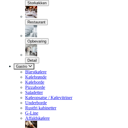
Storkøkken
Restaurant
Opbevaring
Detail
Gastro
Blæstkølere
Kølebrønde
Køleborde
Pizzaborde
Saladetter
Køleopsatse / Kølevitriner
Underborde
Rustfri kabinetter
G-Line
Affaldskølere