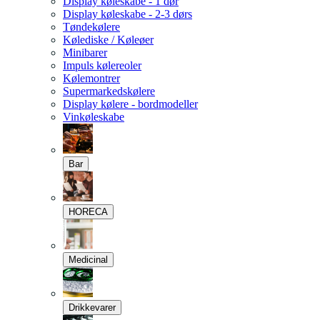
Display køleskabe - 1 dør
Display køleskabe - 2-3 dørs
Tøndekølere
Kølediske / Køleøer
Minibarer
Impuls kølereoler
Kølemontrer
Supermarkedskølere
Display kølere - bordmodeller
Vinkøleskabe
Bar
HORECA
Medicinal
Drikkevarer