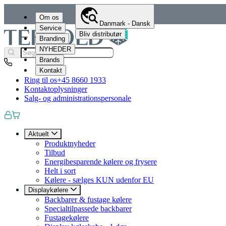
Om os
Danmark - Dansk
Service
Bliv distributør
Branding
NYHEDER
Brands
Kontakt
Ring til os
+45 8660 1933
Kontaktoplysninger
Salg- og administrationspersonale
Aktuelt
Produktnyheder
Tilbud
Energibesparende kølere og frysere
Helt i sort
Kølere - sælges KUN udenfor EU
Displaykølere
Backbarer & fustage kølere
Specialtilpassede backbarer
Fustagekølere