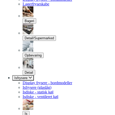
Lagerfryseskabe
Bageri
Detail/Supermarked
Opbevaring
Detail
Isfrysere
Display frysere - bordmodeller
Isfrysere (glaslåg)
Isdiske - statisk køl
Isdiske - ventileret køl
Is