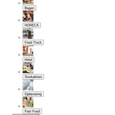
Bageri
HORECA
Food Truck
Hotel
Storkøkken
Opbevaring
Fast Food