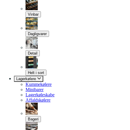
Vinbar
Dagligvarer
Detail
Helt i sort
Lagerkølere
Kummekølere
Minibarer
Lagerkøleskabe
Affaldskølere
Bageri