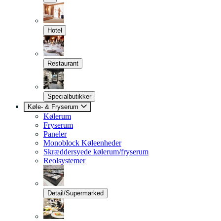
Hotel
Restaurant
Specialbutikker
Køle- & Fryserum
Kølerum
Fryserum
Paneler
Monoblock Køleenheder
Skræddersyede kølerum/fryserum
Reolsystemer
Detail/Supermarked