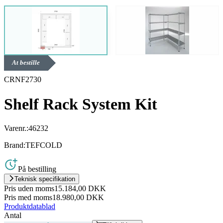
At bestille
CRNF2730
Shelf Rack System Kit
Varenr.:
46232
Brand:
TEFCOLD
På bestilling
Teknisk specifikation
Pris uden moms
15.184,00 DKK
Pris med moms
18.980,00 DKK
Produktdatablad
Antal