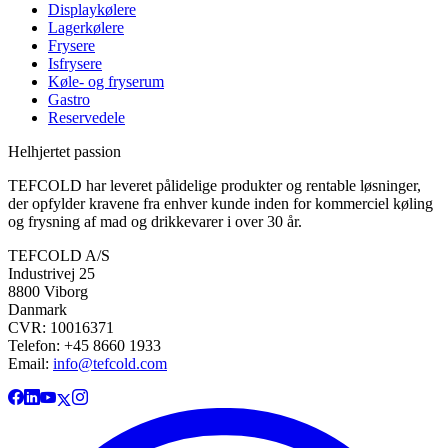
Displaykølere
Lagerkølere
Frysere
Isfrysere
Køle- og fryserum
Gastro
Reservedele
Helhjertet passion
TEFCOLD har leveret pålidelige produkter og rentable løsninger,
der opfylder kravene fra enhver kunde inden for kommerciel køling
og frysning af mad og drikkevarer i over 30 år.
TEFCOLD A/S
Industrivej 25
8800 Viborg
Danmark
CVR: 10016371
Telefon: +45 8660 1933
Email:
info@tefcold.com