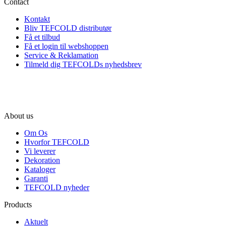
Contact
Kontakt
Bliv TEFCOLD distributør
Få et tilbud
Få et login til webshoppen
Service & Reklamation
Tilmeld dig TEFCOLDs nyhedsbrev
About us
Om Os
Hvorfor TEFCOLD
Vi leverer
Dekoration
Kataloger
Garanti
TEFCOLD nyheder
Products
Aktuelt