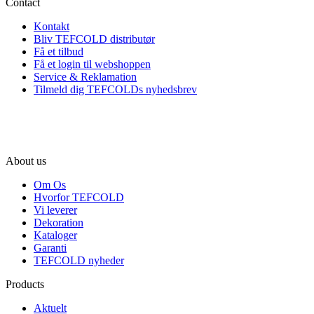
Contact
Kontakt
Bliv TEFCOLD distributør
Få et tilbud
Få et login til webshoppen
Service & Reklamation
Tilmeld dig TEFCOLDs nyhedsbrev
About us
Om Os
Hvorfor TEFCOLD
Vi leverer
Dekoration
Kataloger
Garanti
TEFCOLD nyheder
Products
Aktuelt