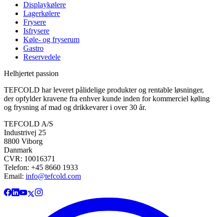
Displaykølere
Lagerkølere
Frysere
Isfrysere
Køle- og fryserum
Gastro
Reservedele
Helhjertet passion
TEFCOLD har leveret pålidelige produkter og rentable løsninger,
der opfylder kravene fra enhver kunde inden for kommerciel køling
og frysning af mad og drikkevarer i over 30 år.
TEFCOLD A/S
Industrivej 25
8800 Viborg
Danmark
CVR: 10016371
Telefon: +45 8660 1933
Email:
info@tefcold.com