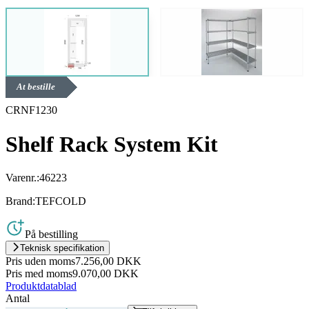
At bestille
CRNF1230
Shelf Rack System Kit
Varenr.:
46223
Brand:
TEFCOLD
På bestilling
Teknisk specifikation
Pris uden moms
7.256,00 DKK
Pris med moms
9.070,00 DKK
Produktdatablad
Antal