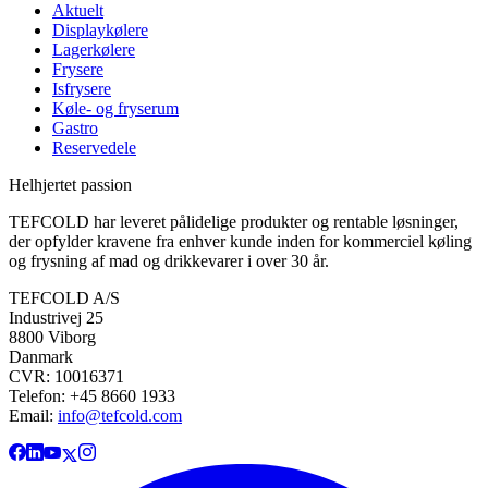
Aktuelt
Displaykølere
Lagerkølere
Frysere
Isfrysere
Køle- og fryserum
Gastro
Reservedele
Helhjertet passion
TEFCOLD har leveret pålidelige produkter og rentable løsninger,
der opfylder kravene fra enhver kunde inden for kommerciel køling
og frysning af mad og drikkevarer i over 30 år.
TEFCOLD A/S
Industrivej 25
8800 Viborg
Danmark
CVR: 10016371
Telefon: +45 8660 1933
Email:
info@tefcold.com