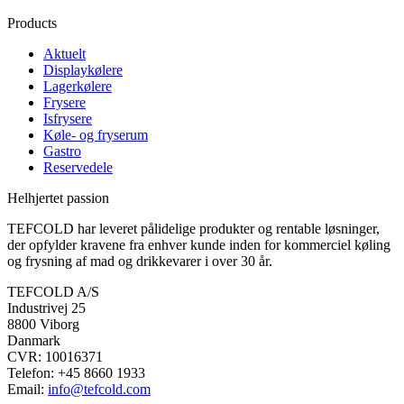
Products
Aktuelt
Displaykølere
Lagerkølere
Frysere
Isfrysere
Køle- og fryserum
Gastro
Reservedele
Helhjertet passion
TEFCOLD har leveret pålidelige produkter og rentable løsninger,
der opfylder kravene fra enhver kunde inden for kommerciel køling
og frysning af mad og drikkevarer i over 30 år.
TEFCOLD A/S
Industrivej 25
8800 Viborg
Danmark
CVR: 10016371
Telefon: +45 8660 1933
Email:
info@tefcold.com