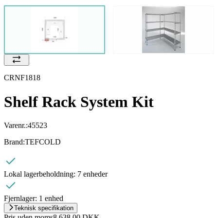
CRNF1818
Shelf Rack System Kit
Varenr.:
45523
Brand:
TEFCOLD
Lokal lagerbeholdning:
7 enheder
Fjernlager:
1 enhed
Teknisk specifikation
Pris uden moms
8.638,00 DKK