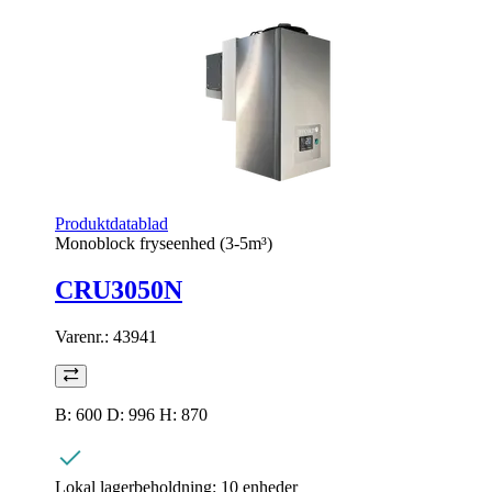
Produktdatablad
Monoblock fryseenhed (3-5m³)
CRU3050N
Varenr.:
43941
B: 600 D: 996 H: 870
Lokal lagerbeholdning:
10 enheder