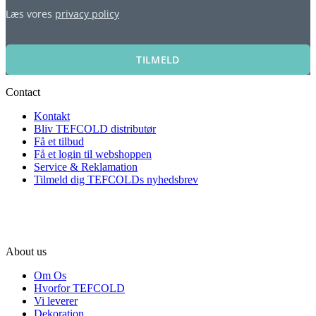
Læs vores
privacy policy
TILMELD
Contact
Kontakt
Bliv TEFCOLD distributør
Få et tilbud
Få et login til webshoppen
Service & Reklamation
Tilmeld dig TEFCOLDs nyhedsbrev
About us
Om Os
Hvorfor TEFCOLD
Vi leverer
Dekoration