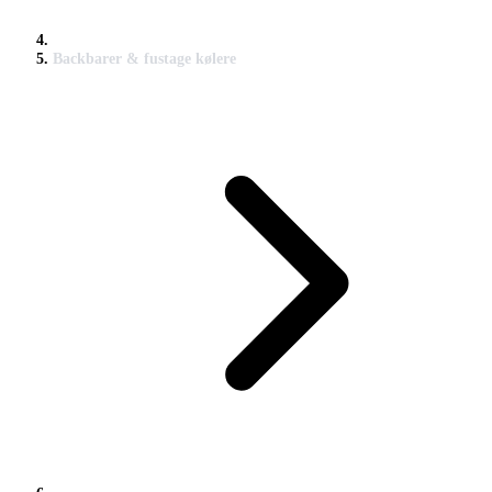
Backbarer & fustage kølere