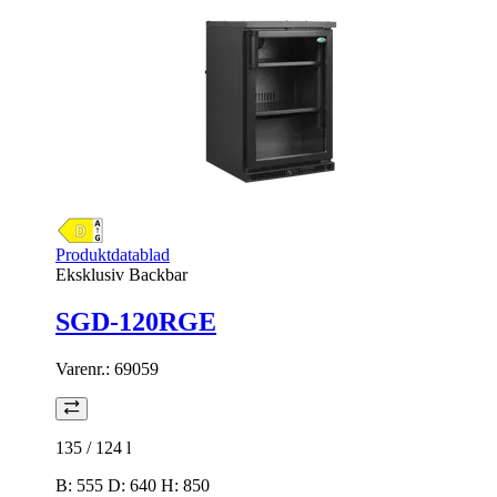
Produktdatablad
Eksklusiv Backbar
SGD-120RGE
Varenr.:
69059
135 / 124
l
B: 555 D: 640 H: 850