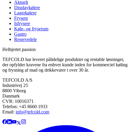
Aktuelt
Displaykølere
Lagerkølere
Frysere
Isfrysere
Køle- og fryserum
Gastro
Reservedele
Helhjertet passion
TEFCOLD har leveret pålidelige produkter og rentable løsninger,
der opfylder kravene fra enhver kunde inden for kommerciel køling
og frysning af mad og drikkevarer i over 30 år.
TEFCOLD A/S
Industrivej 25
8800 Viborg
Danmark
CVR: 10016371
Telefon: +45 8660 1933
Email:
info@tefcold.com