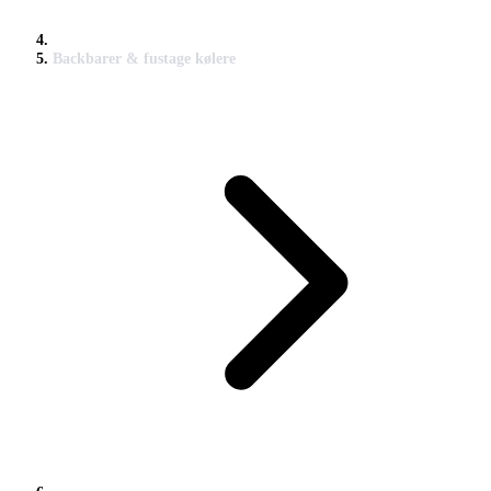
Backbarer & fustage kølere