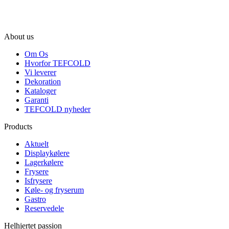
About us
Om Os
Hvorfor TEFCOLD
Vi leverer
Dekoration
Kataloger
Garanti
TEFCOLD nyheder
Products
Aktuelt
Displaykølere
Lagerkølere
Frysere
Isfrysere
Køle- og fryserum
Gastro
Reservedele
Helhjertet passion