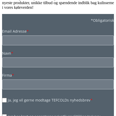
nyeste produkter, unikke tilbud og spændende indblik bag kulisserne
i vores køleverden!
*Obligatorisk
Email Adresse
*
Navn
*
Firma
*
Ja, jeg vil gerne modtage TEFCOLDs nyhedsbrev
*