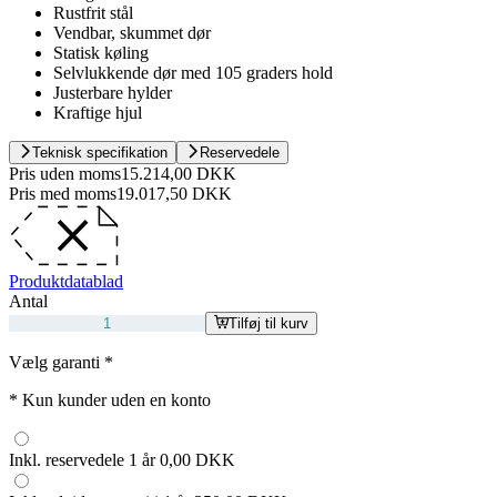
Rustfrit stål
Vendbar, skummet dør
Statisk køling
Selvlukkende dør med 105 graders hold
Justerbare hylder
Kraftige hjul
Teknisk specifikation
Reservedele
Pris uden moms
15.214,00 DKK
Pris med moms
19.017,50 DKK
Produktdatablad
Antal
Tilføj til kurv
Vælg garanti
*
*
Kun kunder uden en konto
Inkl. reservedele 1 år
0,00 DKK