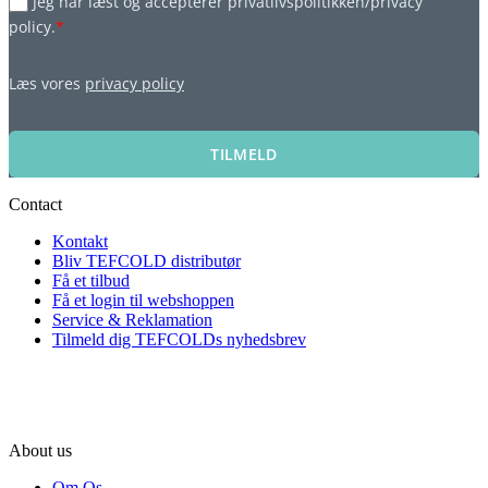
Jeg har læst og accepterer privatlivspolitikken/privacy
policy.
*
Læs vores
privacy policy
TILMELD
Contact
Kontakt
Bliv TEFCOLD distributør
Få et tilbud
Få et login til webshoppen
Service & Reklamation
Tilmeld dig TEFCOLDs nyhedsbrev
About us
Om Os