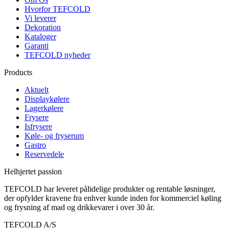
Hvorfor TEFCOLD
Vi leverer
Dekoration
Kataloger
Garanti
TEFCOLD nyheder
Products
Aktuelt
Displaykølere
Lagerkølere
Frysere
Isfrysere
Køle- og fryserum
Gastro
Reservedele
Helhjertet passion
TEFCOLD har leveret pålidelige produkter og rentable løsninger,
der opfylder kravene fra enhver kunde inden for kommerciel køling
og frysning af mad og drikkevarer i over 30 år.
TEFCOLD A/S