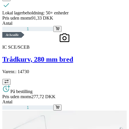
Lokal lagerbeholdning:
50+ enheder
Pris uden moms
91,33 DKK
Antal
At bestille
IC SCE/SCEB
Trådkurv, 280 mm bred
Varenr.:
14730
På bestilling
Pris uden moms
277,72 DKK
Antal