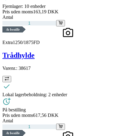
Fjernlager:
10 enheder
Pris uden moms
163,19 DKK
Antal
At bestille
Extra1250/1875FD
Trådhylde
Varenr.:
38617
Lokal lagerbeholdning:
2 enheder
På bestilling
Pris uden moms
617,56 DKK
Antal
At bestille