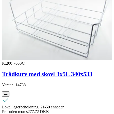
IC200-700SC
Trådkurv med skovl 3x5L 340x533
Varenr.:
14738
Lokal lagerbeholdning:
21-50 enheder
Pris uden moms
277,72 DKK