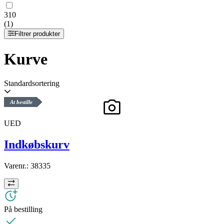
310
(1)
Filtrer produkter
Kurve
Standardsortering
At bestille
UED
Indkøbskurv
Varenr.:
38335
På bestilling