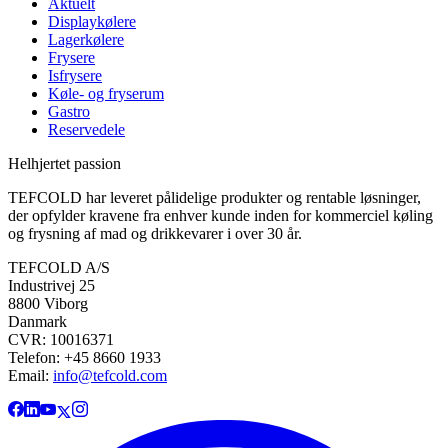
Aktuelt
Displaykølere
Lagerkølere
Frysere
Isfrysere
Køle- og fryserum
Gastro
Reservedele
Helhjertet passion
TEFCOLD har leveret pålidelige produkter og rentable løsninger,
der opfylder kravene fra enhver kunde inden for kommerciel køling
og frysning af mad og drikkevarer i over 30 år.
TEFCOLD A/S
Industrivej 25
8800 Viborg
Danmark
CVR: 10016371
Telefon: +45 8660 1933
Email:
info@tefcold.com