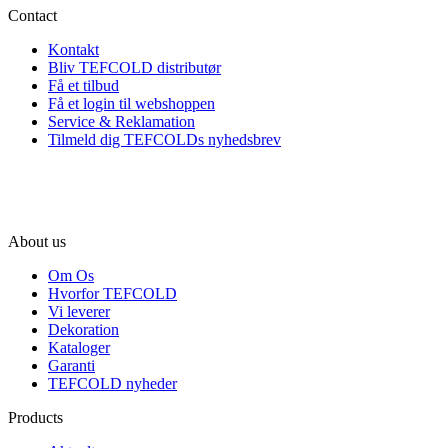
Contact
Kontakt
Bliv TEFCOLD distributør
Få et tilbud
Få et login til webshoppen
Service & Reklamation
Tilmeld dig TEFCOLDs nyhedsbrev
About us
Om Os
Hvorfor TEFCOLD
Vi leverer
Dekoration
Kataloger
Garanti
TEFCOLD nyheder
Products