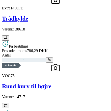
Extra1450FD
Trådhylde
Varenr.:
38618
På bestilling
Pris uden moms
786,29 DKK
Antal
At bestille
VOC75
Rund kurv til højre
Varenr.:
14717