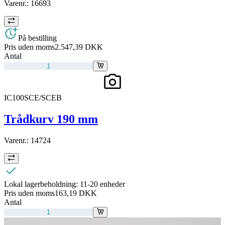
Varenr.:
16693
På bestilling
Pris uden moms
2.547,39 DKK
Antal
IC100SCE/SCEB
Trådkurv 190 mm
Varenr.:
14724
Lokal lagerbeholdning:
11-20 enheder
Pris uden moms
163,19 DKK
Antal