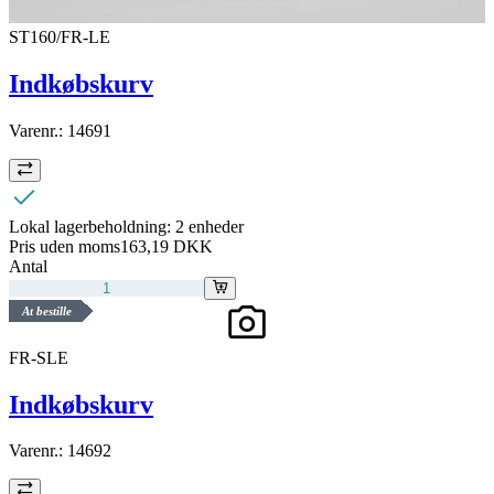
ST160/FR-LE
Indkøbskurv
Varenr.:
14691
Lokal lagerbeholdning:
2 enheder
Pris uden moms
163,19 DKK
Antal
At bestille
FR-SLE
Indkøbskurv
Varenr.:
14692