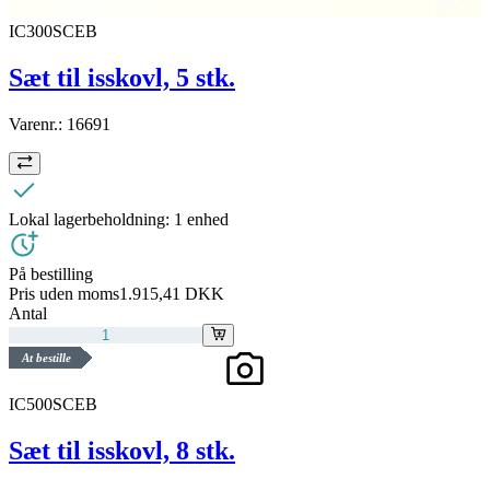
IC300SCEB
Sæt til isskovl, 5 stk.
Varenr.:
16691
Lokal lagerbeholdning:
1 enhed
På bestilling
Pris uden moms
1.915,41 DKK
Antal
At bestille
IC500SCEB
Sæt til isskovl, 8 stk.