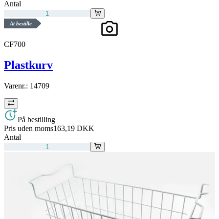
Antal
At bestille
CF700
Plastkurv
Varenr.:
14709
På bestilling
Pris uden moms
163,19 DKK
Antal